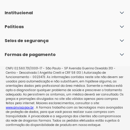
Institucional
Quem Somos
Políticas
Fale conosco
Política de Envio
Selos de segurança
Nossas lojas
Política de Privacidade e Segurança
Seja um franqueado
Formas de pagamento
Políticas de Trocas e Devoluções
Perguntas Frequentes - Faq
CNPJ 02.560.731/0001-17 - São Paulo - SP Avenida Guerino Oswaldo 313 -
Centro - Descalvado | Angelita Cirelli e CRF 58 013 | Autorização de
funcionamento - 0023473. As informações contidas neste site não devem ser
usadas para automedicação e não substituem, em hipótese alguma, as
orientações dadas pelo profissional da área médica. Somente o médico está
apto a diagnosticar qualquer problema de saúde e prescrever o tratamento
adequado. Ao persistirem os sintomas, um médico deverá ser consultado. Os
preços e promoções divulgados no site são válidos apenas para compras
feitas pela internet. Maiores esclarecimentos, consultar o site:
www.anvisa.gov.br
. A Farmais trabalha com as tecnologias mais avançadas
de proteção de dados, para que você possa realizar suas compras com
tranqüilidade. A privacidade e a segurança dos clientes são compromissos
da rede de drogarias Farmais. Todos os pedidos efetuados estão sujeitos à
confirmação da disponibilidade de produto em nosso estoque.