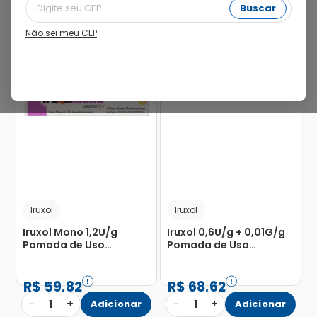
Buscar
Não sei meu CEP
24%
24%
Iruxol
Iruxol
Iruxol Mono 1,2U/g
Iruxol 0,6U/g + 0,01G/g
Pomada de Uso
Pomada de Uso
Dermatológico Bisnaga
Dermatológico Bisnaga
15g
30g
R$
59
,
82
R$
68
,
62
−
+
−
+
1
Adicionar
1
Adicionar