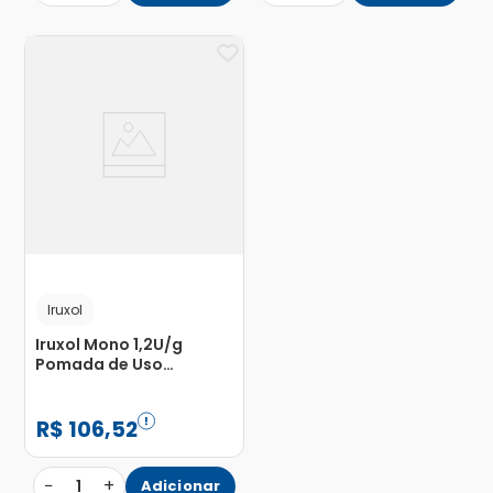
Iruxol
Iruxol Mono 1,2U/g
Pomada de Uso
Dermatológico Bisnaga
30g
R$
106
,
52
−
+
1
Adicionar