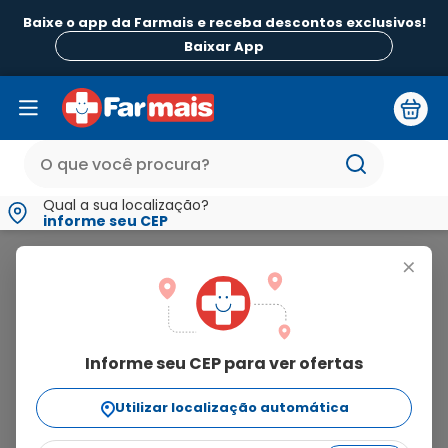
Baixe o app da Farmais e receba descontos exclusivos!
Baixar App
Qual a sua localização?
informe seu CEP
Iruxol
+
iruxol
Informe seu CEP para ver ofertas
5
produtos
Utilizar localização automática
Ordenar Por
relevância