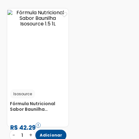
Isosource
Fórmula Nutricional
Sabor Baunilha
Isosource 1.5 1L
R$
42
,
29
−
+
1
Adicionar