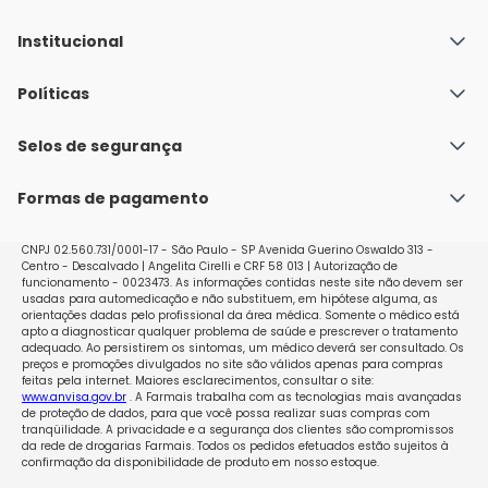
Institucional
Quem Somos
Políticas
Fale conosco
Política de Envio
Selos de segurança
Nossas lojas
Política de Privacidade e Segurança
Seja um franqueado
Formas de pagamento
Políticas de Trocas e Devoluções
Perguntas Frequentes - Faq
CNPJ 02.560.731/0001-17 - São Paulo - SP Avenida Guerino Oswaldo 313 -
Centro - Descalvado | Angelita Cirelli e CRF 58 013 | Autorização de
funcionamento - 0023473. As informações contidas neste site não devem ser
usadas para automedicação e não substituem, em hipótese alguma, as
orientações dadas pelo profissional da área médica. Somente o médico está
apto a diagnosticar qualquer problema de saúde e prescrever o tratamento
adequado. Ao persistirem os sintomas, um médico deverá ser consultado. Os
preços e promoções divulgados no site são válidos apenas para compras
feitas pela internet. Maiores esclarecimentos, consultar o site:
www.anvisa.gov.br
. A Farmais trabalha com as tecnologias mais avançadas
de proteção de dados, para que você possa realizar suas compras com
tranqüilidade. A privacidade e a segurança dos clientes são compromissos
da rede de drogarias Farmais. Todos os pedidos efetuados estão sujeitos à
confirmação da disponibilidade de produto em nosso estoque.