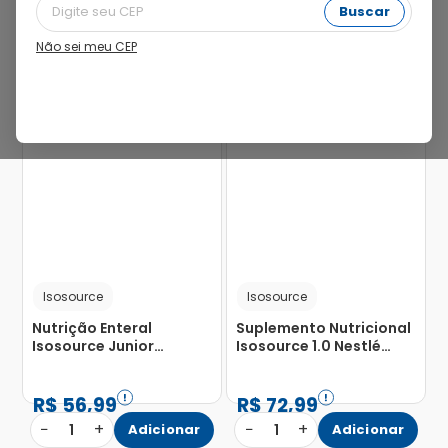
Buscar
Não sei meu CEP
Isosource
Isosource
Nutrição Enteral
Suplemento Nutricional
Isosource Junior
Isosource 1.0 Nestlé
Baunilha 400g
400g
R$
56
,
99
R$
72
,
99
−
+
−
+
1
Adicionar
1
Adicionar