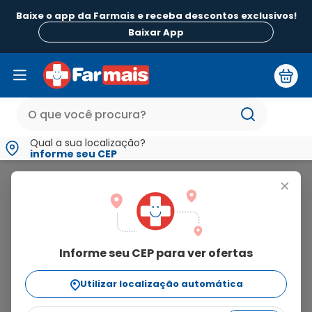
Baixe o app da Farmais e receba descontos exclusivos!
Baixar App
Qual a sua localização?
informe seu CEP
Isosource
+
isosource
Informe seu CEP para ver ofertas
3
produtos
Utilizar localização automática
Ordenar Por
relevância