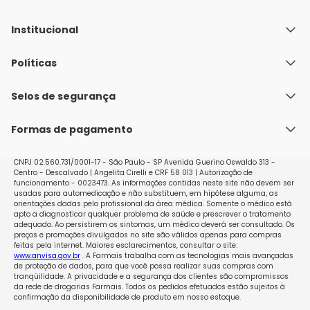
Institucional
Quem Somos
Políticas
Fale conosco
Política de Envio
Selos de segurança
Nossas lojas
Política de Privacidade e Segurança
Seja um franqueado
Formas de pagamento
Políticas de Trocas e Devoluções
Perguntas Frequentes - Faq
CNPJ 02.560.731/0001-17 - São Paulo - SP Avenida Guerino Oswaldo 313 -
Centro - Descalvado | Angelita Cirelli e CRF 58 013 | Autorização de
funcionamento - 0023473. As informações contidas neste site não devem ser
usadas para automedicação e não substituem, em hipótese alguma, as
orientações dadas pelo profissional da área médica. Somente o médico está
apto a diagnosticar qualquer problema de saúde e prescrever o tratamento
adequado. Ao persistirem os sintomas, um médico deverá ser consultado. Os
preços e promoções divulgados no site são válidos apenas para compras
feitas pela internet. Maiores esclarecimentos, consultar o site:
www.anvisa.gov.br
. A Farmais trabalha com as tecnologias mais avançadas
de proteção de dados, para que você possa realizar suas compras com
tranqüilidade. A privacidade e a segurança dos clientes são compromissos
da rede de drogarias Farmais. Todos os pedidos efetuados estão sujeitos à
confirmação da disponibilidade de produto em nosso estoque.