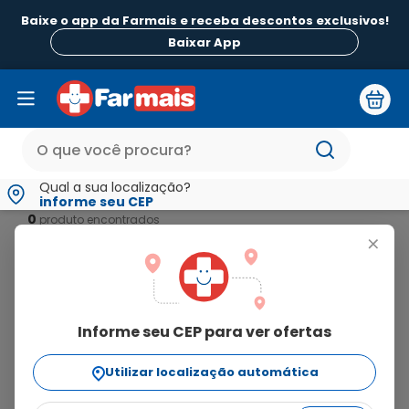
Baixe o app da Farmais e receba descontos exclusivos!
Baixar App
Qual a sua localização?
informe seu CEP
0
produto
+
Ordenar Por
relevância
Informe seu CEP para ver ofertas
Nenhum produto encontrado
O que eu devo fazer?
Utilizar localização automática
Verifique os termos digitados.