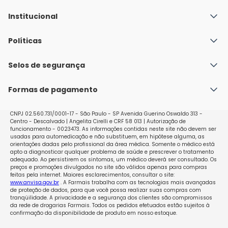
Institucional
Quem Somos
Políticas
Fale conosco
Política de Envio
Selos de segurança
Nossas lojas
Política de Privacidade e Segurança
Seja um franqueado
Formas de pagamento
Políticas de Trocas e Devoluções
Perguntas Frequentes - Faq
CNPJ 02.560.731/0001-17 - São Paulo - SP Avenida Guerino Oswaldo 313 -
Centro - Descalvado | Angelita Cirelli e CRF 58 013 | Autorização de
funcionamento - 0023473. As informações contidas neste site não devem ser
usadas para automedicação e não substituem, em hipótese alguma, as
orientações dadas pelo profissional da área médica. Somente o médico está
apto a diagnosticar qualquer problema de saúde e prescrever o tratamento
adequado. Ao persistirem os sintomas, um médico deverá ser consultado. Os
preços e promoções divulgados no site são válidos apenas para compras
feitas pela internet. Maiores esclarecimentos, consultar o site:
www.anvisa.gov.br
. A Farmais trabalha com as tecnologias mais avançadas
de proteção de dados, para que você possa realizar suas compras com
tranqüilidade. A privacidade e a segurança dos clientes são compromissos
da rede de drogarias Farmais. Todos os pedidos efetuados estão sujeitos à
confirmação da disponibilidade de produto em nosso estoque.