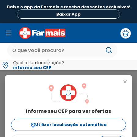
Baixe o app da Farmais e receba descontos exclusivos!
Baixar App
Qual a sua localização?
informe seu CEP
Itralex
+
itralex
Informe seu CEP para ver ofertas
2
produtos
Utilizar localização automática
Ordenar Por
relevância