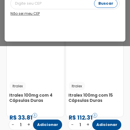
Buscar
Não sei meu CEP
33%
Itralex
Itralex
Itralex 100mg com 4
Itralex 100mg com 15
Cápsulas Duras
Cápsulas Duras
R$
33
,
81
R$
112
,
31
−
+
−
+
1
Adicionar
1
Adicionar