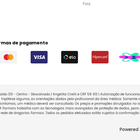
Faq
rmas de pagamento
ldo 313 - Centro - Descalvado | Angelita Cirelli e CRF 58 013 | Autorização de funcio
ipótese alguma, as orientações dadas pelo profissional da área médica. Somente o
sintomas, um médico deverá ser consultado. Os preços e promoções divulgados no sit
 A Farmais trabalha com as tecnologias mais avançadas de proteção de dados, para 
rede de drogarias Farmais. Todos os pedidos efetuados estão sujeitos à confirmação
Powered 