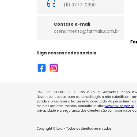
(11) 3777-0800
Contato e-mail
atendimento@farmais.com.br
Fo
Siga nossas redes sociais
CNPJ 02.560.731/0001-17 - São Paulo - SP Avenida Guerino Oswa
devem ser usadas para automedicação e não substituem, em h
saúde e prescrever o tratamento adequado. Ao persistirem os 
Maiores esclarecimentos, consultar o site:
www.anvisa.gov.br
.
privacidade e a segurança dos clientes são compromissos da 
Copyright © Loja - Todos os direitos reservados.