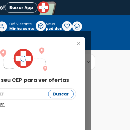
s!
Baixar App
Olá Visitante

Meus
P
Minha conta
pedidos
+
Reabilitação e Longevidade
relevância
ordenar por
 seu CEP para ver ofertas
Buscar
CEP