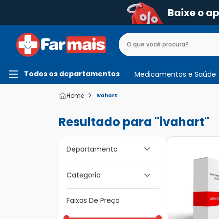
Baixe o a
Todos os departamentos
Medicamentos e Saúde
Ivahart
ivahart
Departamento
Medicamentos e
Categoria
Saúde
Medicamentos de A
Faixas De Preço
a Z