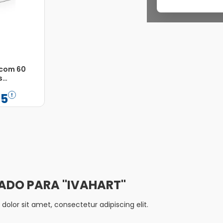
 com 60
s
05
Adicionar
IVAHART
olor sit amet, consectetur adipiscing elit.