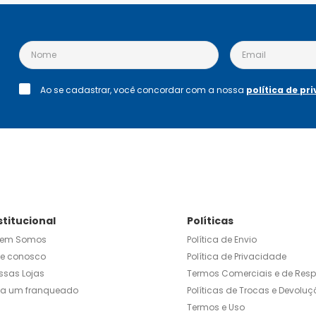
Ao se cadastrar, você concordar com a nossa
política de pr
stitucional
Políticas
em Somos
Política de Envio
le conosco
Política de Privacidade
ssas Lojas
Termos Comerciais e de Res
ja um franqueado
Políticas de Trocas e Devoluç
Termos e Uso