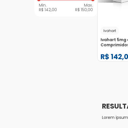
R$ 142,00
R$ 150,00
Ivahart
Ivahart 5mg
Comprimido
Revestidos
R$
142
,
−
+
1
Lorem ipsum d