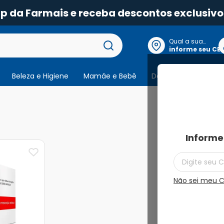
pp da Farmais e receba descontos exclusivo
Qual a sua
localização?
informe seu CE
Beleza e Higiene
Mamãe e Bebê
Dermocosmeticos
1
produto
Informe
Não sei meu 