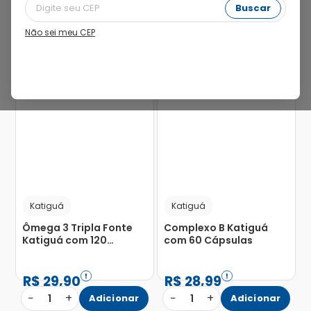
Buscar
Não sei meu CEP
40%
27%
Katiguá
Katiguá
Ômega 3 Tripla Fonte
Complexo B Katiguá
Katiguá com 120
com 60 Cápsulas
Cápsulas
R$
29
,
90
R$
28
,
99
−
+
−
+
1
Adicionar
1
Adicionar