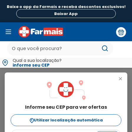
Baixe o app da Farmais e receba descontos exclusivos!
B
Baixar App
Qual a sua localização?
informe seu CEP
Katiguá
+
katiguá
Informe seu CEP para ver ofertas
52
produtos
Utilizar localização automática
Ordenar Por
relevância