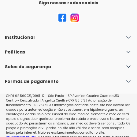
Siga nossas redes sociais
Institucional
Quem Somos
Políticas
Fale conosco
Política de Envio
Selos de segurança
Nossas lojas
Política de Privacidade e Segurança
Seja um franqueado
Formas de pagamento
Políticas de Trocas e Devoluções
Perguntas Frequentes - Faq
CNPJ 02.560.731/0001-17 - São Paulo - SP Avenida Guerino Oswaldo 313 -
Centro - Descalvado | Angelita Cirelli e CRF 58 013 | Autorização de
funcionamento - 0023473. As informações contidas neste site não devem ser
usadas para automedicação e não substituem, em hipótese alguma, as
orientações dadas pelo profissional da área médica. Somente o médico está
apto a diagnosticar qualquer problema de saúde e prescrever o tratamento
adequado. Ao persistirem os sintomas, um médico deverá ser consultado. Os
preços e promoções divulgados no site são válidos apenas para compras
feitas pela internet. Maiores esclarecimentos, consultar o site: