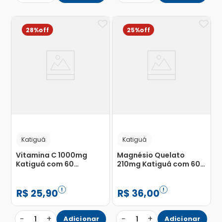
28%
25%
Katiguá
Katiguá
Vitamina C 1000mg
Magnésio Quelato
Katiguá com 60
210mg Katiguá com 60
Cápsulas
Cápsulas
R$
25
,
90
R$
36
,
00
−
+
−
+
1
Adicionar
1
Adicionar