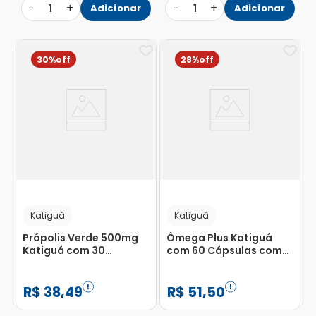
−
+
−
+
1
Adicionar
1
Adicionar
30%
28%
Katiguá
Katiguá
Própolis Verde 500mg
Ômega Plus Katiguá
Katiguá com 30
com 60 Cápsulas com
Cápsulas
1000mg
R$
38
,
49
R$
51
,
50