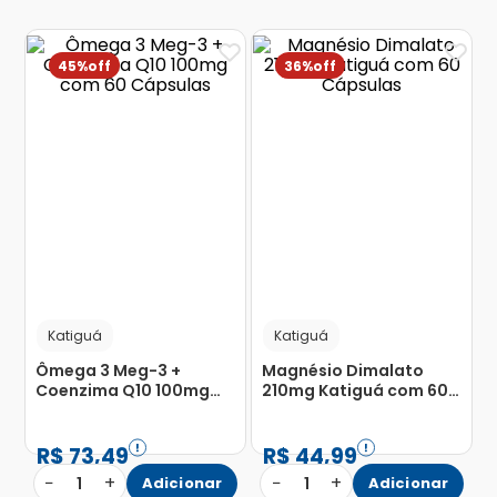
45%
36%
Katiguá
Katiguá
Ômega 3 Meg-3 +
Magnésio Dimalato
Coenzima Q10 100mg
210mg Katiguá com 60
com 60 Cápsulas
Cápsulas
R$
73
,
49
R$
44
,
99
−
+
−
+
1
Adicionar
1
Adicionar