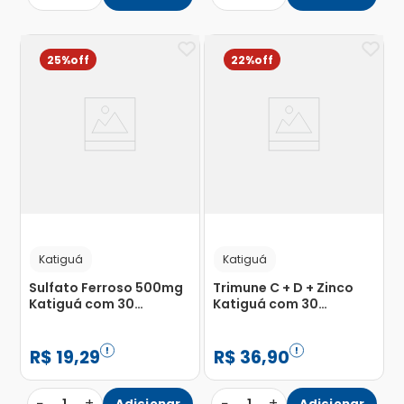
25%
22%
Katiguá
Katiguá
Sulfato Ferroso 500mg
Trimune C + D + Zinco
Katiguá com 30
Katiguá com 30
Cápsulas
Cápsulas com 500mg
R$
19
,
29
R$
36
,
90
−
+
−
+
Adicionar
Adicionar