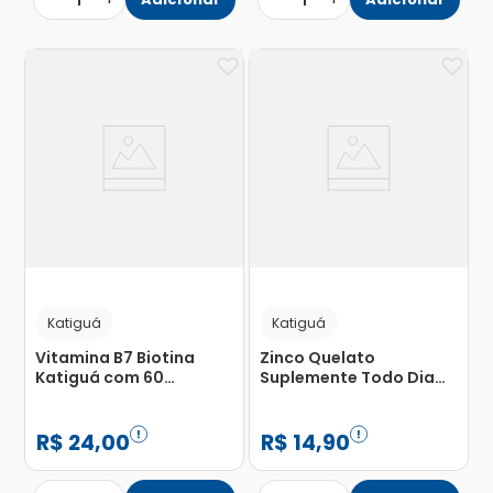
1
1
Katiguá
Katiguá
Vitamina B7 Biotina
Zinco Quelato
Katiguá com 60
Suplemente Todo Dia
Cápsulas
Katiguá com 30
Cápsulas com 250mg
R$
24
,
00
R$
14
,
90