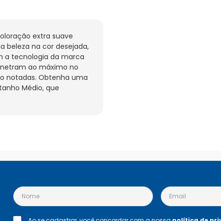
loração extra suave 
 beleza na cor desejada, 
m a tecnologia da marca 
enetram ao máximo no 
o notadas. Obtenha uma 
stanho Médio, que 
Ao se cadastrar, você concordar com a nossa
política de pr