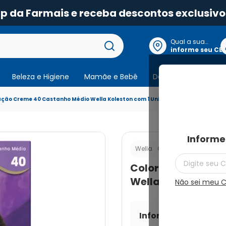
pp da Farmais e receba descontos exclusivo
Qual a sua
localização?
informe seu CE
Beleza e Higiene
Mamãe e Bebê
Dermocosmeticos
ação Creme 40 Castanho Médio Wella Koleston com 1 Unidade
Informe
Cod.:
7891182016254
Wella
Coloração Creme 
Wella Koleston co
Não sei meu 
Informe seu CEP par