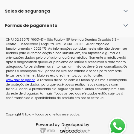
Fale conosco
Política de Envio
Selos de segurança
Nossas lojas
Política de Privacidade e Segurança
Seja um franqueado
Formas de pagamento
Políticas de Trocas e Devoluções
Perguntas Frequentes - Faq
CNPJ 02.560.731/0001-17 - São Paulo - SP Avenida Guerino Oswaldo 313 -
Centro - Descalvado | Angelita Cirelli e CRF 58 013 | Autorização de
funcionamento - 0023473. As informações contidas neste site não devem ser
usadas para automedicação e não substituem, em hipótese alguma, as
orientações dadas pelo profissional da área médica. Somente o médico está
apto a diagnosticar qualquer problema de saúde e prescrever o tratamento
adequado. Ao persistirem os sintomas, um médico deverá ser consultado. Os
preços e promoções divulgados no site são válidos apenas para compras
feitas pela internet. Maiores esclarecimentos, consultar o site:
www.anvisa.gov.br
. A Farmais trabalha com as tecnologias mais avançadas
de proteção de dados, para que você possa realizar suas compras com
tranqüilidade. A privacidade e a segurança dos clientes são compromissos
da rede de drogarias Farmais. Todos os pedidos efetuados estão sujeitos à
confirmação da disponibilidade de produto em nosso estoque.
Copyright © Loja - Todos os direitos reservados.
Powered by
Developed by