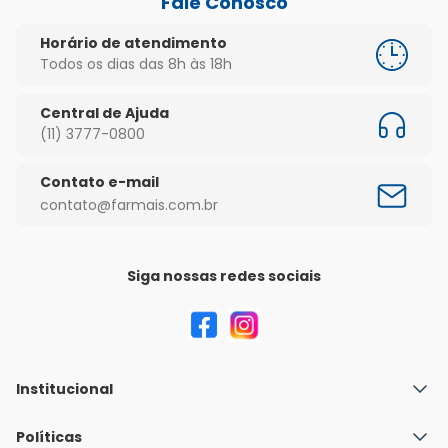
Fale Conosco
Horário de atendimento
Todos os dias das 8h às 18h
Central de Ajuda
(11) 3777-0800
Contato e-mail
contato@farmais.com.br
Siga nossas redes sociais
Institucional
Quem Somos
Políticas