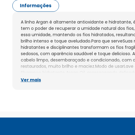
Informações
A linha Argan é altamente antioxidante e hidratante, é
tem o poder de recuperar a umidade natural dos fio
essa umidade, mantendo os fios hidratados, resulta
brilho intenso e toque aveludado.Para que serveSuas m
hidratantes e disciplinantes transformam os fios fragi
sedosos, com aparência saudável e toque delicioso. 
cabelo limpo, desembaraçado e condicionado, com a 
restaurados, muito brilho e maciez.Modo de usarLave
Shampoo hidratante Argan Oil, massageando delicad
cabeludo. Se necessário, repita a operação. Enxágue 
Ver mais
pequena quantidade do Condicionador Argan Oil no c
Massageie por 3 min. Enxágue totalmente.