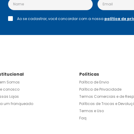
Ao se cadastrar, você concordar com a nossa
política de pr
stitucional
Políticas
em Somos
Política de Envio
le conosco
Política de Privacidade
ssas Lojas
Termos Comerciais e de Res
ja um franqueado
Políticas de Trocas e Devoluç
Termos e Uso
Faq