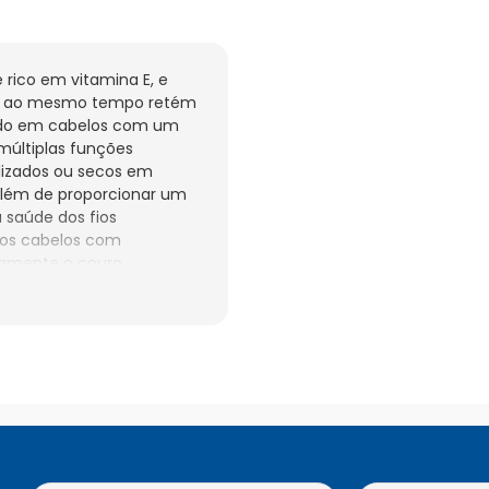
 rico em vitamina E, e 
s, ao mesmo tempo retém 
ndo em cabelos com um 
últiplas funções 
lizados ou secos em 
Além de proporcionar um 
saúde dos fios 
 os cabelos com 
amente o couro 
totalmente.Aplique uma 
omprimento e pontas. 