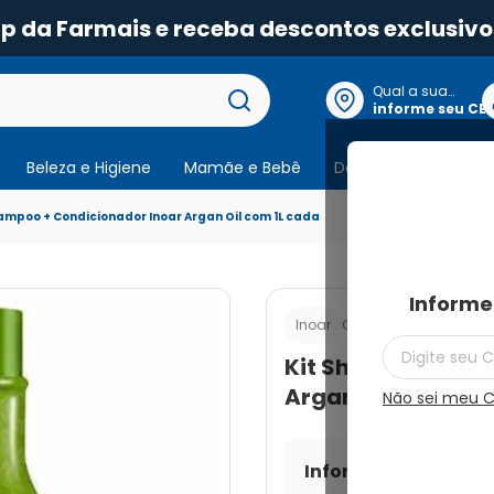
pp da Farmais e receba descontos exclusivo
Qual a sua
localização?
informe seu CE
Beleza e Higiene
Mamãe e Bebê
Dermocosmeticos
hampoo + Condicionador Inoar Argan Oil com 1L cada
Informe
Cod.:
7898581081081
Inoar
Kit Shampoo + Co
Argan Oil com 1L 
Não sei meu 
Informe seu CEP par