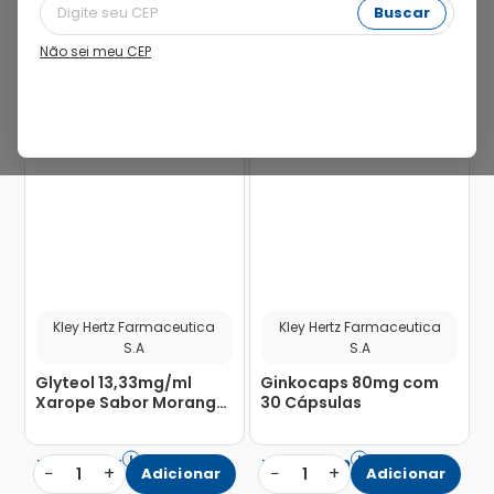
Buscar
Não sei meu CEP
37%
Kley Hertz Farmaceutica
Kley Hertz Farmaceutica
S.A
S.A
Glyteol 13,33mg/ml
Ginkocaps 80mg com
Xarope Sabor Morango
30 Cápsulas
Frasco 100ml
R$
16
,
87
R$
24
,
72
−
+
−
+
1
Adicionar
1
Adicionar