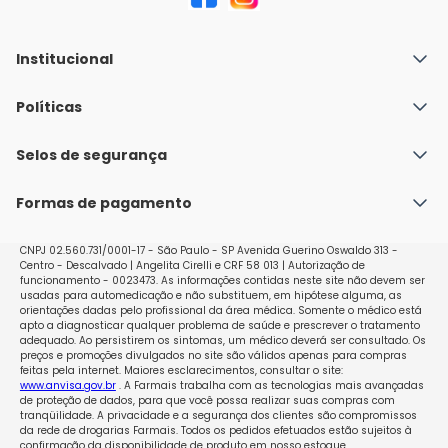
Institucional
Quem Somos
Políticas
Fale conosco
Política de Envio
Selos de segurança
Nossas lojas
Política de Privacidade e Segurança
Seja um franqueado
Formas de pagamento
Políticas de Trocas e Devoluções
Perguntas Frequentes - Faq
CNPJ 02.560.731/0001-17 - São Paulo - SP Avenida Guerino Oswaldo 313 -
Centro - Descalvado | Angelita Cirelli e CRF 58 013 | Autorização de
funcionamento - 0023473. As informações contidas neste site não devem ser
usadas para automedicação e não substituem, em hipótese alguma, as
orientações dadas pelo profissional da área médica. Somente o médico está
apto a diagnosticar qualquer problema de saúde e prescrever o tratamento
adequado. Ao persistirem os sintomas, um médico deverá ser consultado. Os
preços e promoções divulgados no site são válidos apenas para compras
feitas pela internet. Maiores esclarecimentos, consultar o site:
www.anvisa.gov.br
. A Farmais trabalha com as tecnologias mais avançadas
de proteção de dados, para que você possa realizar suas compras com
tranqüilidade. A privacidade e a segurança dos clientes são compromissos
da rede de drogarias Farmais. Todos os pedidos efetuados estão sujeitos à
confirmação da disponibilidade de produto em nosso estoque.