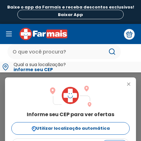
Baixe o app da Farmais e receba descontos exclusivos!
Baixar App
Qual a sua localização?
informe seu CEP
Kley Hertz Farmaceutica S.A
+
kley hertz
farmaceutica s.a
Informe seu CEP para ver ofertas
2
produtos
Utilizar localização automática
Ordenar Por
relevância