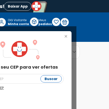
s!
Baixar App
Olá Visitante

Meus
P
Minha conta
pedidos
+
Reabilitação e Longevidade
relevância
ordenar por
 seu CEP para ver ofertas
16%
Buscar
CEP