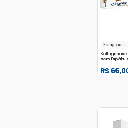
Kollagenase
Kollagenase
com Espátu
de Uso Derm
R$
66
,
0
Bisnaga 30g
−
+
1