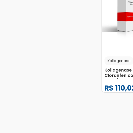
Kollagenase
Kollagenase
Cloranfenico
0,01g/g com 
R$
110
,
0
Plástica Po
Uso Dermato
Bisnaga 50g
−
+
1