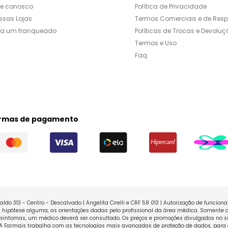
le conosco
Política de Privacidade
ssas Lojas
Termos Comerciais e de Res
ja um franqueado
Políticas de Trocas e Devoluç
Termos e Uso
Faq
rmas de pagamento
ldo 313 - Centro - Descalvado | Angelita Cirelli e CRF 58 013 | Autorização de funcio
ipótese alguma, as orientações dadas pelo profissional da área médica. Somente o
sintomas, um médico deverá ser consultado. Os preços e promoções divulgados no sit
 A Farmais trabalha com as tecnologias mais avançadas de proteção de dados, para 