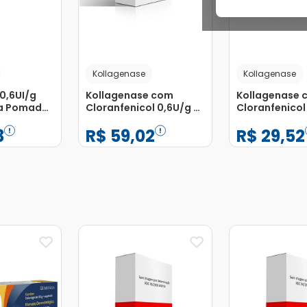
Kollagenase
Kollagenase
0,6UI/g
Kollagenase com
Kollagenase 
la Pomada
Cloranfenicol 0,6U/g +
Cloranfenicol
atológico
0,01g/g com Espátula
0,01g/g com 
3
R$
59
,
02
R$
29
,
52
Plástica Pomada de
Plástica Pom
Uso Dermatológico
Uso Dermatol
Bisnaga 30g
Bisnaga 15g
−
+
−
+
1
1
Adicionar
Adicionar