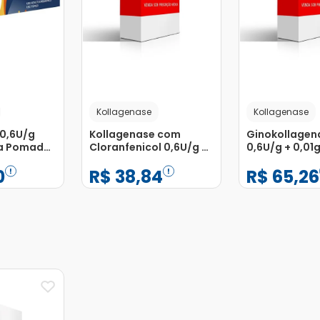
Kollagenase
Kollagenase
 0,6U/g
Kollagenase com
Ginokollagen
la Pomada
Cloranfenicol 0,6U/g +
0,6U/g + 0,01
atológico
0,01g/g com Espátula
Aplicadores
0
R$
38
,
84
R$
65
,
26
Plástica Pomada de
de Uso Ginec
Uso Dermatológico
Bisnaga 30g
Bisnaga 15g
−
+
−
+
1
1
Adicionar
Adicionar