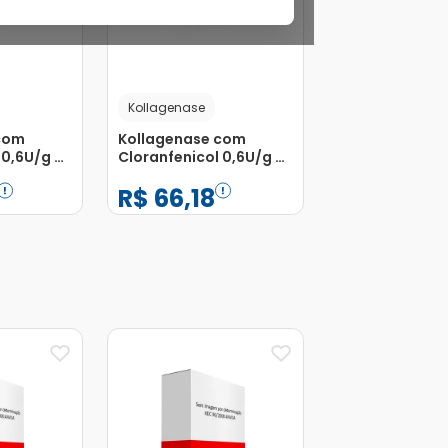
Kollagenase
com
Kollagenase com
 0,6U/g +
Cloranfenicol 0,6U/g +
Espátula
0,01g/g Pomada de
R$
66
,
18
ada de
Uso Dermatológico
ógico
Bisnaga 30g
−
+
1
Adicionar
Adicionar