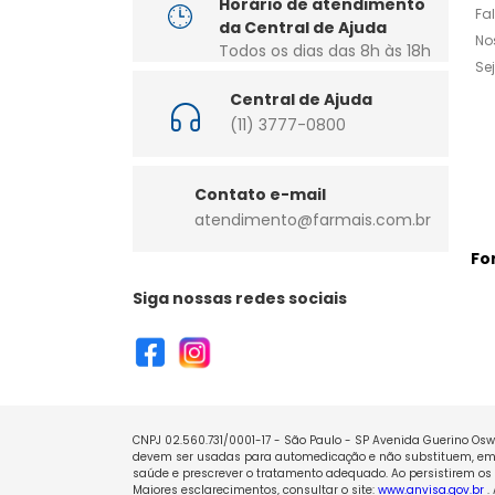
Horário de atendimento
Fa
da Central de Ajuda
No
Todos os dias das 8h às 18h
Se
Central de Ajuda
(11) 3777-0800
Contato e-mail
atendimento@farmais.com.br
Fo
Siga nossas redes sociais
CNPJ 02.560.731/0001-17 - São Paulo - SP Avenida Guerino Oswa
devem ser usadas para automedicação e não substituem, em h
saúde e prescrever o tratamento adequado. Ao persistirem os 
Maiores esclarecimentos, consultar o site:
www.anvisa.gov.br
.