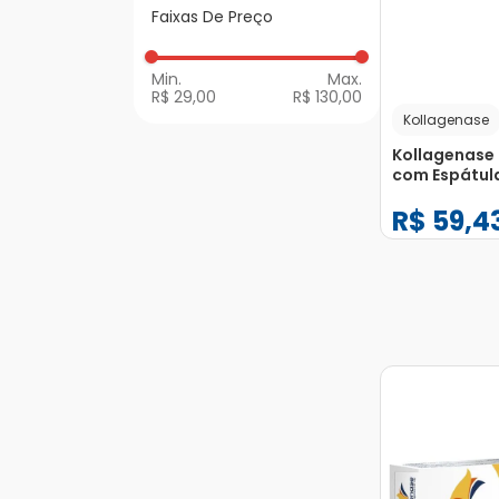
Faixas De Preço
Pomadas e Loções
R$ 29,00
R$ 130,00
Kollagenase
Kollagenase 
com Espátu
de Uso Derm
R$
59
,
4
Bisnaga 30g
−
+
1