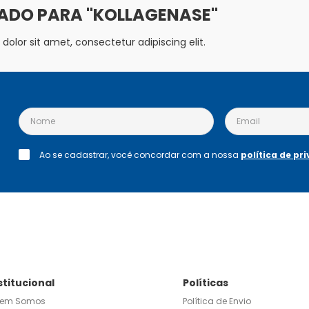
KOLLAGENASE
olor sit amet, consectetur adipiscing elit.
Ao se cadastrar, você concordar com a nossa
política de pr
stitucional
Políticas
em Somos
Política de Envio