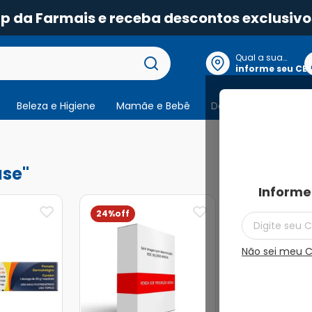
pp da Farmais e receba descontos exclusivo
Qual a sua
localização?
informe seu CE
Beleza e Higiene
Mamãe e Bebê
Dermocosmeticos
9
produtos
ase
Informe
24%
24%
Não sei meu 