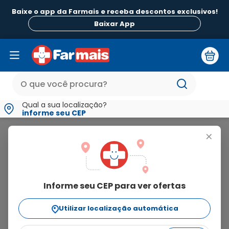
Baixe o app da Farmais e receba descontos exclusivos!
Baixar App
Qual a sua localização?
informe seu CEP
Kronel
+
kronel
Informe seu CEP para ver ofertas
8
produtos
Utilizar localização automática
Ordenar Por
relevância