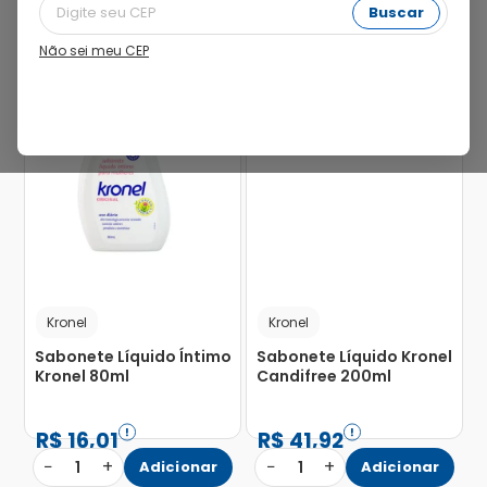
Buscar
Não sei meu CEP
5%
7%
Kronel
Kronel
Sabonete Líquido Íntimo
Sabonete Líquido Kronel
Kronel 80ml
Candifree 200ml
R$
16
,
01
R$
41
,
92
−
+
−
+
1
Adicionar
1
Adicionar