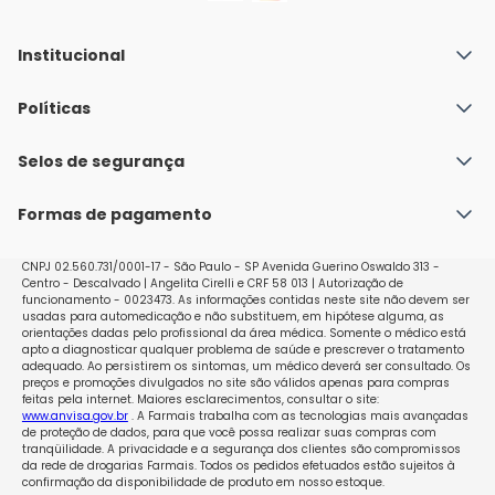
Institucional
Quem Somos
Políticas
Fale conosco
Política de Envio
Selos de segurança
Nossas lojas
Política de Privacidade e Segurança
Seja um franqueado
Formas de pagamento
Políticas de Trocas e Devoluções
Perguntas Frequentes - Faq
CNPJ 02.560.731/0001-17 - São Paulo - SP Avenida Guerino Oswaldo 313 -
Centro - Descalvado | Angelita Cirelli e CRF 58 013 | Autorização de
funcionamento - 0023473. As informações contidas neste site não devem ser
usadas para automedicação e não substituem, em hipótese alguma, as
orientações dadas pelo profissional da área médica. Somente o médico está
apto a diagnosticar qualquer problema de saúde e prescrever o tratamento
adequado. Ao persistirem os sintomas, um médico deverá ser consultado. Os
preços e promoções divulgados no site são válidos apenas para compras
feitas pela internet. Maiores esclarecimentos, consultar o site:
www.anvisa.gov.br
. A Farmais trabalha com as tecnologias mais avançadas
de proteção de dados, para que você possa realizar suas compras com
tranqüilidade. A privacidade e a segurança dos clientes são compromissos
da rede de drogarias Farmais. Todos os pedidos efetuados estão sujeitos à
confirmação da disponibilidade de produto em nosso estoque.