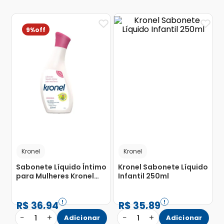
9%
Kronel
Kronel
Sabonete Líquido Íntimo
Kronel Sabonete Líquido
para Mulheres Kronel
Infantil 250ml
Original 250ml
R$
36
,
94
R$
35
,
89
−
+
−
+
1
Adicionar
1
Adicionar