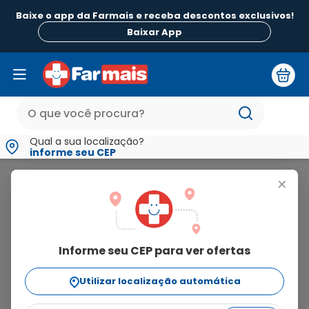
Baixe o app da Farmais e receba descontos exclusivos!
Baixar App
Qual a sua localização?
informe seu CEP
Kuat
+
kuat
Informe seu CEP para ver ofertas
2
produtos
Utilizar localização automática
Ordenar Por
relevância