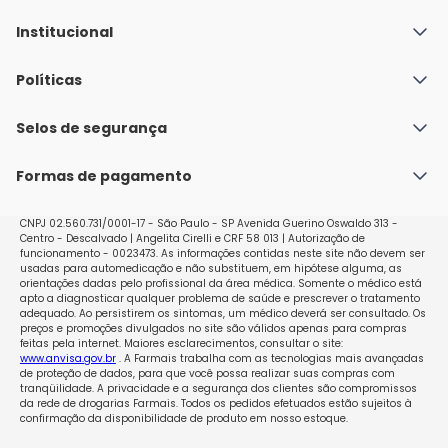
Institucional
Quem Somos
Políticas
Fale conosco
Política de Envio
Selos de segurança
Nossas lojas
Política de Privacidade e Segurança
Seja um franqueado
Formas de pagamento
Políticas de Trocas e Devoluções
Perguntas Frequentes - Faq
CNPJ 02.560.731/0001-17 - São Paulo - SP Avenida Guerino Oswaldo 313 -
Centro - Descalvado | Angelita Cirelli e CRF 58 013 | Autorização de
funcionamento - 0023473. As informações contidas neste site não devem ser
usadas para automedicação e não substituem, em hipótese alguma, as
orientações dadas pelo profissional da área médica. Somente o médico está
apto a diagnosticar qualquer problema de saúde e prescrever o tratamento
adequado. Ao persistirem os sintomas, um médico deverá ser consultado. Os
preços e promoções divulgados no site são válidos apenas para compras
feitas pela internet. Maiores esclarecimentos, consultar o site:
www.anvisa.gov.br
. A Farmais trabalha com as tecnologias mais avançadas
de proteção de dados, para que você possa realizar suas compras com
tranqüilidade. A privacidade e a segurança dos clientes são compromissos
da rede de drogarias Farmais. Todos os pedidos efetuados estão sujeitos à
confirmação da disponibilidade de produto em nosso estoque.