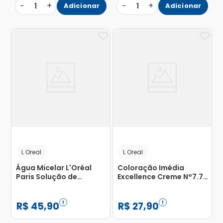
−
+
−
+
1
Adicionar
1
Adicionar
L Oreal
L Oreal
Água Micelar L'Oréal
Coloração Imédia
Paris Solução de
Excellence Creme N°7.7
Limpeza 5 em 1 400ml
Chocolate Dourado
L'Oréal com 1 Unidade
R$
45
,
90
R$
27
,
90