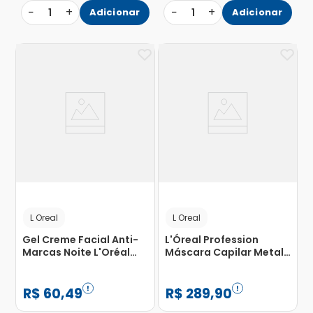
−
+
−
+
1
Adicionar
1
Adicionar
L Oreal
L Oreal
Gel Creme Facial Anti-
L'Óreal Profession
Marcas Noite L'Oréal
Máscara Capilar Metal
Paris Glycolic Bright 49g
Detox 250ml
R$
60
,
49
R$
289
,
90