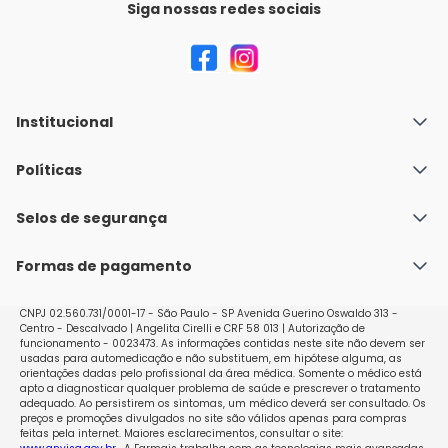
Siga nossas redes sociais
Institucional
Quem Somos
Políticas
Fale conosco
Política de Envio
Selos de segurança
Nossas lojas
Política de Privacidade e Segurança
Seja um franqueado
Formas de pagamento
Políticas de Trocas e Devoluções
Perguntas Frequentes - Faq
CNPJ 02.560.731/0001-17 - São Paulo - SP Avenida Guerino Oswaldo 313 -
Centro - Descalvado | Angelita Cirelli e CRF 58 013 | Autorização de
funcionamento - 0023473. As informações contidas neste site não devem ser
usadas para automedicação e não substituem, em hipótese alguma, as
orientações dadas pelo profissional da área médica. Somente o médico está
apto a diagnosticar qualquer problema de saúde e prescrever o tratamento
adequado. Ao persistirem os sintomas, um médico deverá ser consultado. Os
preços e promoções divulgados no site são válidos apenas para compras
feitas pela internet. Maiores esclarecimentos, consultar o site: