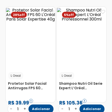
28%
5%
L Oreal
L Oreal
Protetor Solar Facial
Shampoo Nutri Oil Serie
Antirrugas FPS 60
Expert L’Oréal
L'Oréal Paris Solar
Professionnel 300ml
Expertise 40g
R$
39
,
99
R$
105
,
36
−
+
−
+
1
Adicionar
1
Adicionar