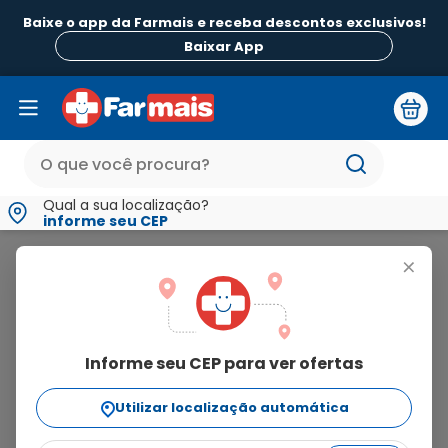
Baixe o app da Farmais e receba descontos exclusivos!
B
Baixar App
Qual a sua localização?
informe seu CEP
L Oreal
+
l
oreal
Informe seu CEP para ver ofertas
108
produtos
Utilizar localização automática
Ordenar Por
relevância