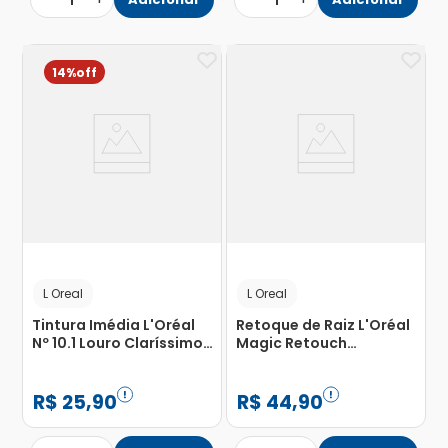
1
1
14%
L Oreal
L Oreal
Tintura Imédia L'Oréal
Retoque de Raiz L'Oréal
Nº 10.1 Louro Claríssimo
Magic Retouch
Acinzentado com 1
Castanho Escuro Spray
Unidade
75ml
R$
25
,
90
R$
44
,
90