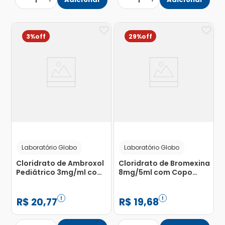
1
1
3%
29%
Laboratório Globo
Laboratório Globo
Cloridrato de Ambroxol
Cloridrato de Bromexina
Pediátrico 3mg/ml com
8mg/5ml com Copo
Copo Medidor Xarope
Medidor Xarope Adulto
Frasco 120ml
Frasco 120ml
R$
20
,
77
R$
19
,
68