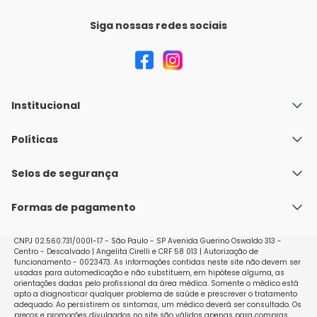
Siga nossas redes sociais
Institucional
Quem Somos
Políticas
Fale conosco
Política de Envio
Selos de segurança
Nossas lojas
Política de Privacidade e Segurança
Seja um franqueado
Formas de pagamento
Políticas de Trocas e Devoluções
Perguntas Frequentes - Faq
CNPJ 02.560.731/0001-17 - São Paulo - SP Avenida Guerino Oswaldo 313 -
Centro - Descalvado | Angelita Cirelli e CRF 58 013 | Autorização de
funcionamento - 0023473. As informações contidas neste site não devem ser
usadas para automedicação e não substituem, em hipótese alguma, as
orientações dadas pelo profissional da área médica. Somente o médico está
apto a diagnosticar qualquer problema de saúde e prescrever o tratamento
adequado. Ao persistirem os sintomas, um médico deverá ser consultado. Os
preços e promoções divulgados no site são válidos apenas para compras