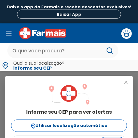
Baixe o app da Farmais e receba descontos exclusivos!
B
Baixar App
Qual a sua localização?
informe seu CEP
Laboratório Globo
+
laboratório
globo
Informe seu CEP para ver ofertas
54
produtos
Utilizar localização automática
Ordenar Por
relevância