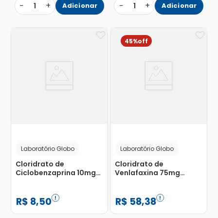
−
+
−
+
1
Adicionar
1
Adicionar
45%
Laboratório Globo
Laboratório Globo
Cloridrato de
Cloridrato de
Ciclobenzaprina 10mg
Venlafaxina 75mg
com 15 Comprimidos
Globo com 30 Cápsulas
Revestidos
R$
8
,
50
R$
58
,
38