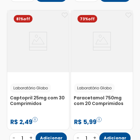
81%
73%
Laboratório Globo
Laboratório Globo
Captopril 25mg com 30
Paracetamol 750mg
Comprimidos
com 20 Comprimidos
R$
2
,
49
R$
5
,
99
−
+
−
+
1
Adicionar
1
Adicionar