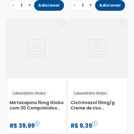
−
+
−
+
1
Adicionar
1
Adicionar
Laboratório Globo
Laboratório Globo
Mirtazapina 15mg Globo
Clotrimazol 10mg/g
com 30 Comprimidos
Creme de Uso
Orodispersíveis
Dermatológico Bisnaga
20g
R$
39
,
99
R$
9
,
35