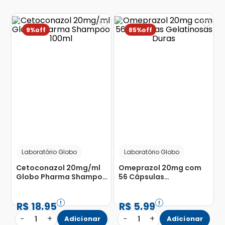
9%
85%
Laboratório Globo
Laboratório Globo
Cetoconazol 20mg/ml
Omeprazol 20mg com
Globo Pharma Shampoo
56 Cápsulas
100ml
Gelatinosas Duras
R$
18
,
95
R$
5
,
99
−
+
−
+
1
Adicionar
1
Adicionar