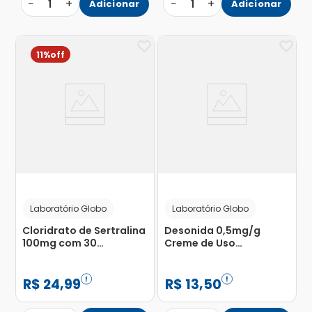
−
+
−
+
1
Adicionar
1
Adicionar
11%
Laboratório Globo
Laboratório Globo
Cloridrato de Sertralina
Desonida 0,5mg/g
100mg com 30
Creme de Uso
Comprimidos
Dermatológico 30g
Revestidos
R$
24
,
99
R$
13
,
50