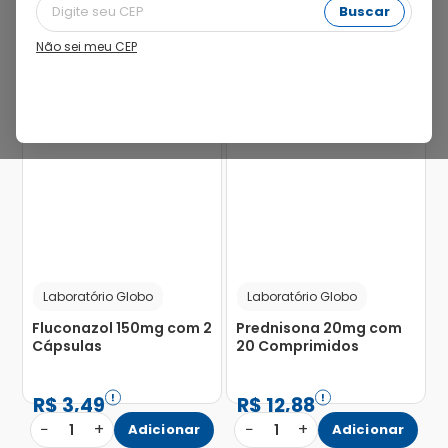
Buscar
Não sei meu CEP
81%
58%
Laboratório Globo
Laboratório Globo
Fluconazol 150mg com 2
Prednisona 20mg com
Cápsulas
20 Comprimidos
R$
3
,
49
R$
12
,
88
−
+
−
+
1
Adicionar
1
Adicionar