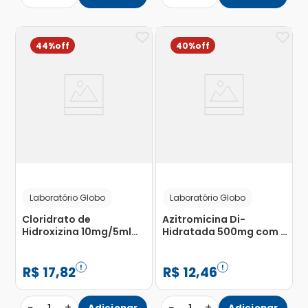
44%
40%
Laboratório Globo
Laboratório Globo
Cloridrato de
Azitromicina Di-
Hidroxizina 10mg/5ml
Hidratada 500mg com 3
com Copo Medidor
Comprimidos
Frasco Solução de Uso
Revestidos
Oral 100ml
R$
17
,
82
R$
12
,
46
−
+
−
+
Adicionar
Adicionar