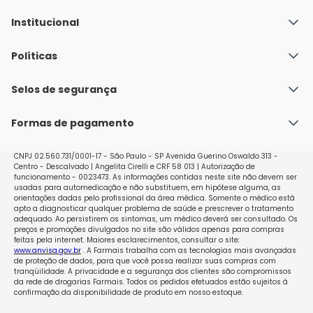
Institucional
Quem Somos
Políticas
Fale conosco
Política de Envio
Selos de segurança
Nossas lojas
Política de Privacidade e Segurança
Seja um franqueado
Formas de pagamento
Políticas de Trocas e Devoluções
Perguntas Frequentes - Faq
CNPJ 02.560.731/0001-17 - São Paulo - SP Avenida Guerino Oswaldo 313 -
Centro - Descalvado | Angelita Cirelli e CRF 58 013 | Autorização de
funcionamento - 0023473. As informações contidas neste site não devem ser
usadas para automedicação e não substituem, em hipótese alguma, as
orientações dadas pelo profissional da área médica. Somente o médico está
apto a diagnosticar qualquer problema de saúde e prescrever o tratamento
adequado. Ao persistirem os sintomas, um médico deverá ser consultado. Os
preços e promoções divulgados no site são válidos apenas para compras
feitas pela internet. Maiores esclarecimentos, consultar o site:
www.anvisa.gov.br
. A Farmais trabalha com as tecnologias mais avançadas
de proteção de dados, para que você possa realizar suas compras com
tranqüilidade. A privacidade e a segurança dos clientes são compromissos
da rede de drogarias Farmais. Todos os pedidos efetuados estão sujeitos à
confirmação da disponibilidade de produto em nosso estoque.