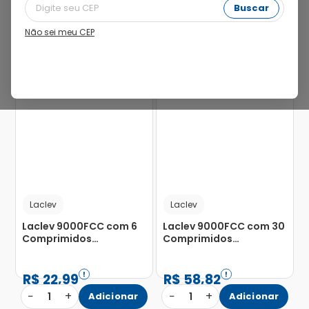
Buscar
Não sei meu CEP
20%
9%
Laclev
Laclev
Laclev 9000FCC com 6
Laclev 9000FCC com 30
Comprimidos
Comprimidos
Mastigáveis
Mastigáveis
R$
22
,
99
R$
58
,
82
−
+
−
+
1
Adicionar
1
Adicionar