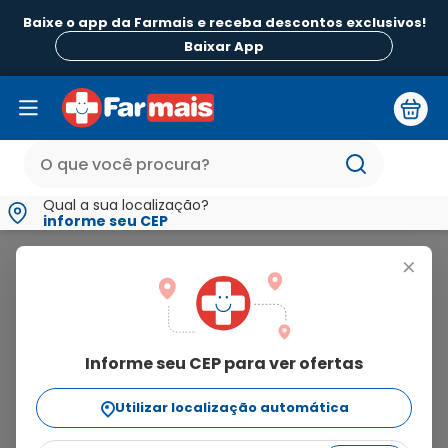
Baixe o app da Farmais e receba descontos exclusivos!
B
Baixar App
Qual a sua localização?
informe seu CEP
Laclev
+
laclev
Informe seu CEP para ver ofertas
2
produtos
Utilizar localização automática
Ordenar Por
relevância