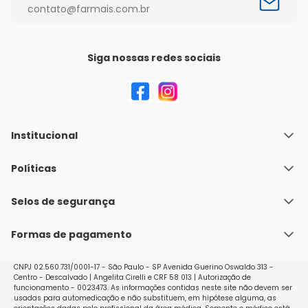
contato@farmais.com.br
Siga nossas redes sociais
Institucional
Quem Somos
Políticas
Fale conosco
Política de Envio
Selos de segurança
Nossas lojas
Política de Privacidade e Segurança
Seja um franqueado
Formas de pagamento
Políticas de Trocas e Devoluções
Perguntas Frequentes - Faq
CNPJ 02.560.731/0001-17 - São Paulo - SP Avenida Guerino Oswaldo 313 -
Centro - Descalvado | Angelita Cirelli e CRF 58 013 | Autorização de
funcionamento - 0023473. As informações contidas neste site não devem ser
usadas para automedicação e não substituem, em hipótese alguma, as