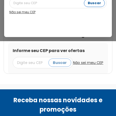
com 6g
Buscar
Não sei meu CEP
Cod.:
7898040325114
Lactofos
Lactofos Pó para Solução de
Uso Oral com 15 Sachês com 6g
Informe seu CEP para ver ofertas
Buscar
Não sei meu CEP
Receba nossas novidades e
promoções