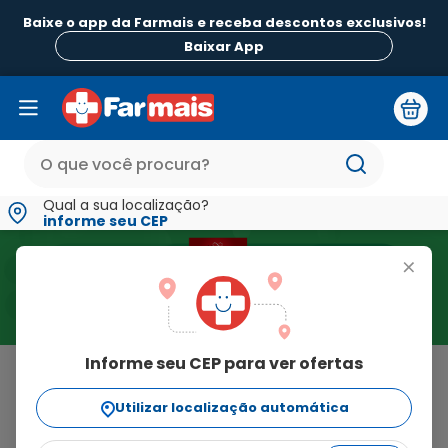
Baixe o app da Farmais e receba descontos exclusivos!
Baixar App
Qual a sua localização?
informe seu CEP
+
Informe seu CEP para ver ofertas
Home
>
Probioticos
Resultado para "Probioticos"
Utilizar localização automática