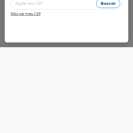
Filtros
Buscar
Não sei meu CEP
Nenhum produto encontrado para "
Probioticos
".