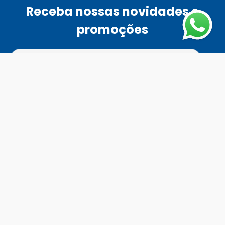
Receba nossas novidades e
promoções
Ao se cadastrar, você concordar com a nossa
política de
privacidade
Enviar
Fale Conosco
Horário de atendimento
Todos os dias das 8h às 18h