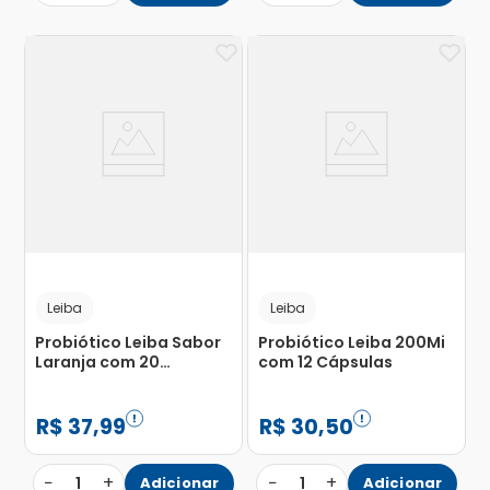
Leiba
Leiba
Probiótico Leiba Sabor
Probiótico Leiba 200Mi
Laranja com 20
com 12 Cápsulas
Comprimidos
Mastigáveis
R$
37
,
99
R$
30
,
50
−
+
−
+
1
Adicionar
1
Adicionar