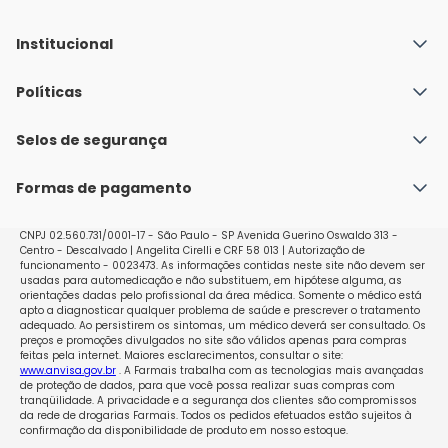
Institucional
Quem Somos
Políticas
Fale conosco
Política de Envio
Selos de segurança
Nossas lojas
Política de Privacidade e Segurança
Seja um franqueado
Formas de pagamento
Políticas de Trocas e Devoluções
Perguntas Frequentes - Faq
CNPJ 02.560.731/0001-17 - São Paulo - SP Avenida Guerino Oswaldo 313 -
Centro - Descalvado | Angelita Cirelli e CRF 58 013 | Autorização de
funcionamento - 0023473. As informações contidas neste site não devem ser
usadas para automedicação e não substituem, em hipótese alguma, as
orientações dadas pelo profissional da área médica. Somente o médico está
apto a diagnosticar qualquer problema de saúde e prescrever o tratamento
adequado. Ao persistirem os sintomas, um médico deverá ser consultado. Os
preços e promoções divulgados no site são válidos apenas para compras
feitas pela internet. Maiores esclarecimentos, consultar o site:
www.anvisa.gov.br
. A Farmais trabalha com as tecnologias mais avançadas
de proteção de dados, para que você possa realizar suas compras com
tranqüilidade. A privacidade e a segurança dos clientes são compromissos
da rede de drogarias Farmais. Todos os pedidos efetuados estão sujeitos à
confirmação da disponibilidade de produto em nosso estoque.