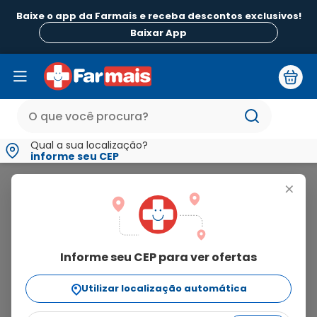
Baixe o app da Farmais e receba descontos exclusivos!
Baixar App
Qual a sua localização?
informe seu CEP
Leiba
+
leiba
Informe seu CEP para ver ofertas
6
produtos
Utilizar localização automática
Ordenar Por
relevância