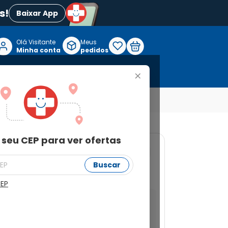
s!
Baixar App
Olá Visitante

Meus
P
Minha conta
pedidos
+
Reabilitação e Longevidade
 seu CEP para ver ofertas
094924673
Buscar
inal Fantastic 200ml
CEP
a ver ofertas
Buscar
Não sei meu CEP