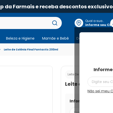
pp da Farmais e receba descontos exclusivo
Qual a sua
localização?
informe seu CE
Beleza e Higiene
Mamãe e Bebê
Dermocosmeticos
Leite de Colônia Final Fantastic 200ml
Informe
Cod.:
7896
Leite De Colônia
Leite de Colônia F
Não sei meu 
Informe seu CEP par