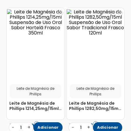
Leite de Magnésia de
Leite de Magnésia de
Phillips
Phillips
Leite de Magnésia de
Leite de Magnésia de
Phillips 1214,25mg/15ml
Phillips 1282,50mg/15ml
Suspensão de Uso Oral
Suspensão de Uso Oral
Sabor Hortelã Frasco
Sabor Tradicional
350ml
Frasco 120ml
R$
25
,
90
R$
22
,
56
−
+
−
+
1
Adicionar
1
Adicionar