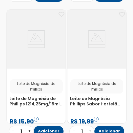
Leite de Magnésia de
Leite de Magnésia de
Phillips
Phillips
Leite de Magnésia de
Leite de Magnésia
Phillips 1214,25mg/15ml
Phillips Sabor Hortelã
Suspensão de Uso Oral
120ml
Sabor Hortelã Frasco
120ml
R$
15
,
90
R$
19
,
99
−
+
−
+
1
Adicionar
1
Adicionar