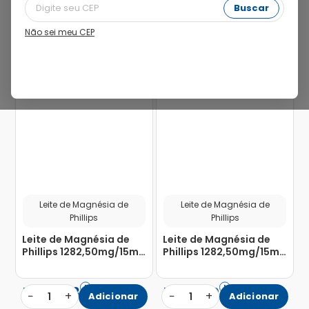
Buscar
Não sei meu CEP
farmacinha
Leite de Magnésia de
Leite de Magnésia de
Phillips
Phillips
Leite de Magnésia de
Leite de Magnésia de
Phillips 1282,50mg/15ml
Phillips 1282,50mg/15ml
Suspensão de Uso Oral
Suspensão de Uso Oral
Sabor Tradicional
Sabor Tradicional
Frasco 350ml
Frasco 120ml
R$
25
,
63
R$
15
,
90
−
+
−
+
1
Adicionar
1
Adicionar