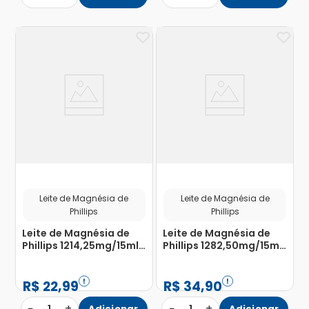
Leite de Magnésia de
Leite de Magnésia de
Phillips
Phillips
Leite de Magnésia de
Leite de Magnésia de
Phillips 1214,25mg/15ml
Phillips 1282,50mg/15ml
Suspensão de Uso Oral
Suspensão de Uso Oral
Sabor Hortelã Frasco
Sabor Hortelã Frasco
120ml
350ml
R$
22
,
99
R$
34
,
90
−
+
−
+
Adicionar
Adicionar