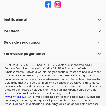
Institucional
Quem Somos
Políticas
Fale conosco
Política de Envio
Selos de segurança
Nossas lojas
Política de Privacidade e Segurança
Seja um franqueado
Formas de pagamento
Políticas de Trocas e Devoluções
Perguntas Frequentes - Faq
CNPJ 02.560.731/0001-17 - São Paulo - SP Avenida Guerino Oswaldo 313 -
Centro - Descalvado | Angelita Cirelli e CRF 58 013 | Autorização de
funcionamento - 0023473. As informações contidas neste site não devem ser
usadas para automedicação e não substituem, em hipótese alguma, as
orientações dadas pelo profissional da área médica. Somente o médico está
apto a diagnosticar qualquer problema de saúde e prescrever o tratamento
adequado. Ao persistirem os sintomas, um médico deverá ser consultado. Os
preços e promoções divulgados no site são válidos apenas para compras
feitas pela internet. Maiores esclarecimentos, consultar o site:
www.anvisa.gov.br
. A Farmais trabalha com as tecnologias mais avançadas
de proteção de dados, para que você possa realizar suas compras com
tranqüilidade. A privacidade e a segurança dos clientes são compromissos