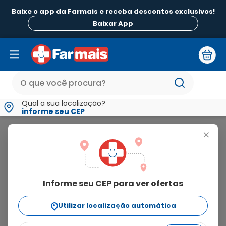
Baixe o app da Farmais e receba descontos exclusivos!
Baixar App
Qual a sua localização?
informe seu CEP
Leite de Magnésia de Phillips
+
leite de
magnésia de phillips
Informe seu CEP para ver ofertas
9
produtos
Utilizar localização automática
Ordenar Por
relevância