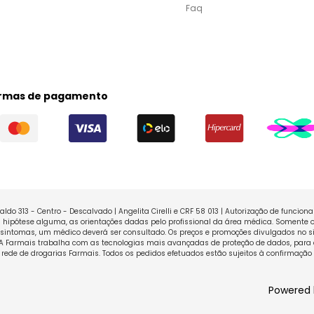
Faq
rmas de pagamento
ldo 313 - Centro - Descalvado | Angelita Cirelli e CRF 58 013 | Autorização de funcio
ipótese alguma, as orientações dadas pelo profissional da área médica. Somente o
sintomas, um médico deverá ser consultado. Os preços e promoções divulgados no sit
 A Farmais trabalha com as tecnologias mais avançadas de proteção de dados, para 
rede de drogarias Farmais. Todos os pedidos efetuados estão sujeitos à confirmação
Powered 