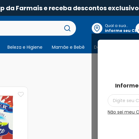
pp da Farmais e receba descontos exclusivo
Qual a sua
localização?
informe seu CE
Beleza e Higiene
Mamãe e Bebê
Dermocosmeticos
1
produto
Informe
Não sei meu 