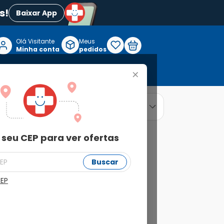
s!
Baixar App
Olá Visitante

Meus
P
Minha conta
pedidos
+
Reabilitação e Longevidade
relevância
ordenar por
 seu CEP para ver ofertas
Buscar
CEP