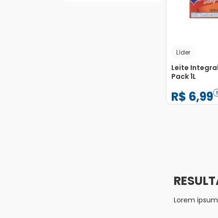
Líder
Leite Integra
Pack 1L
R$
6
,
99
−
+
1
Lorem ipsum d