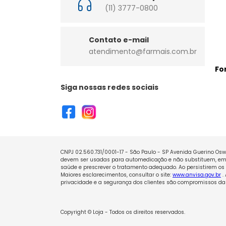
(11) 3777-0800
Contato e-mail
atendimento@farmais.com.br
Fo
Siga nossas redes sociais
CNPJ 02.560.731/0001-17 - São Paulo - SP Avenida Guerino Oswa
devem ser usadas para automedicação e não substituem, em h
saúde e prescrever o tratamento adequado. Ao persistirem os 
Maiores esclarecimentos, consultar o site:
www.anvisa.gov.br
.
privacidade e a segurança dos clientes são compromissos da 
Copyright © Loja - Todos os direitos reservados.