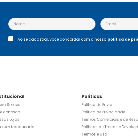
Ao se cadastrar, você concordar com a nossa
política de pr
stitucional
Políticas
em Somos
Política de Envio
le conosco
Política de Privacidade
ssas Lojas
Termos Comerciais e de Res
ja um franqueado
Políticas de Trocas e Devoluç
Termos e Uso