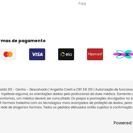
Faq
rmas de pagamento
ldo 313 - Centro - Descalvado | Angelita Cirelli e CRF 58 013 | Autorização de funcio
ipótese alguma, as orientações dadas pelo profissional da área médica. Somente o
sintomas, um médico deverá ser consultado. Os preços e promoções divulgados no sit
 A Farmais trabalha com as tecnologias mais avançadas de proteção de dados, para 
rede de drogarias Farmais. Todos os pedidos efetuados estão sujeitos à confirmação
Powered 