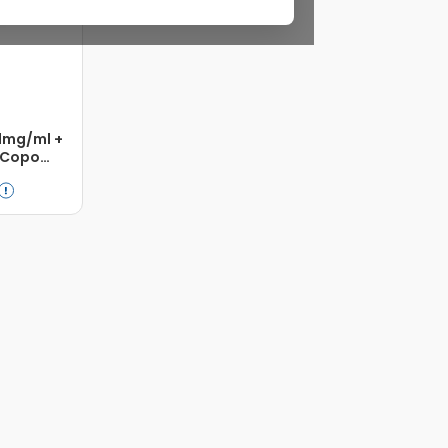
1mg/ml +
 Copo
pe Frasco
Adicionar