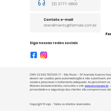
(11) 3777-0800
Contato e-mail
atendimento@farmais.com.br
Fo
Siga nossas redes sociais
CNPJ 02.560.731/0001-17 - São Paulo - SP Avenida Guerino Oswa
devem ser usadas para automedicação e não substituem, em h
saúde e prescrever o tratamento adequado. Ao persistirem os 
Maiores esclarecimentos, consultar o site:
www.anvisa.gov.br
.
privacidade e a segurança dos clientes são compromissos da 
Copyright © Loja - Todos os direitos reservados.