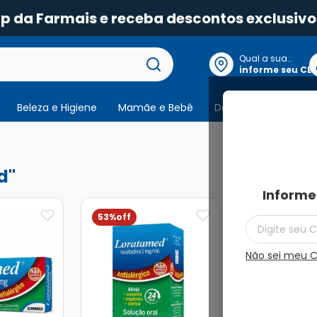
pp da Farmais e receba descontos exclusivo
Qual a sua
localização?
informe seu CE
Beleza e Higiene
Mamãe e Bebê
Dermocosmeticos
3
produtos
d
Informe
53%
35%
Não sei meu 