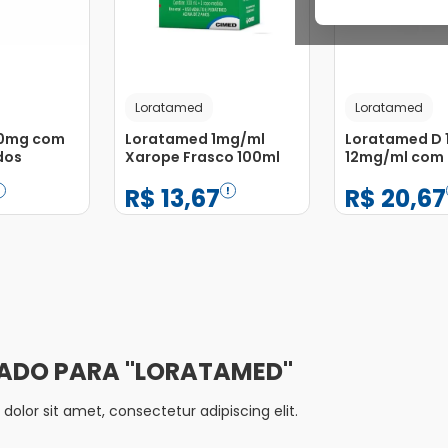
Loratamed
Loratamed
10mg com
Loratamed 1mg/ml
Loratamed D 
dos
Xarope Frasco 100ml
12mg/ml com
Medidor Xaro
R$
13
,
67
R$
20
,
67
60ml
−
+
−
+
1
1
Adicionar
Adicionar
LORATAMED
olor sit amet, consectetur adipiscing elit.