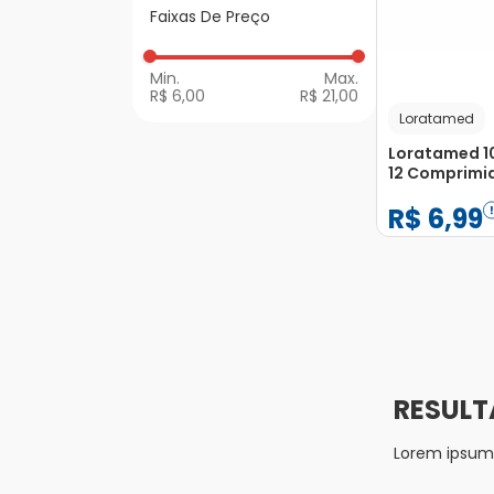
Gripe e Resfriado
Faixas De Preço
Nariz entupido
R$ 6,00
R$ 21,00
Loratamed
Loratamed 
12 Comprimi
R$
6
,
99
−
+
1
Lorem ipsum d