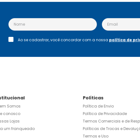
Ao se cadastrar, você concordar com a nossa
política de pr
stitucional
Políticas
em Somos
Política de Envio
le conosco
Política de Privacidade
ssas Lojas
Termos Comerciais e de Res
ja um franqueado
Políticas de Trocas e Devoluç
Termos e Uso