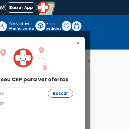
s!
Baixar App
Olá Visitante

Meus
P
Minha conta
pedidos
+
Reabilitação e Longevidade
relevância
ordenar por
 seu CEP para ver ofertas
Buscar
CEP