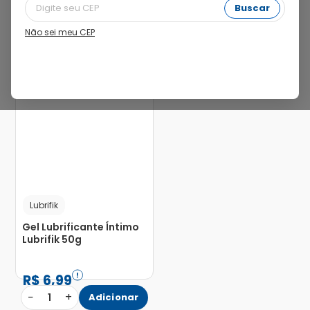
Buscar
Não sei meu CEP
22%
Lubrifik
Gel Lubrificante Íntimo
Lubrifik 50g
R$
6
,
99
−
+
1
Adicionar