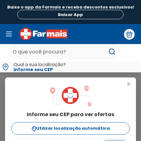
Baixe o app da Farmais e receba descontos exclusivos!
Baixar App
Qual a sua localização?
informe seu CEP
Lubrifik
+
lubrifik
Informe seu CEP para ver ofertas
1
produto
Utilizar localização automática
Ordenar Por
relevância