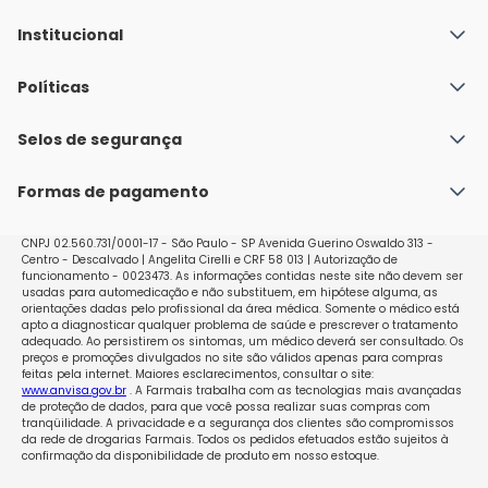
Institucional
Quem Somos
Políticas
Fale conosco
Política de Envio
Selos de segurança
Nossas lojas
Política de Privacidade e Segurança
Seja um franqueado
Formas de pagamento
Políticas de Trocas e Devoluções
Perguntas Frequentes - Faq
CNPJ 02.560.731/0001-17 - São Paulo - SP Avenida Guerino Oswaldo 313 -
Centro - Descalvado | Angelita Cirelli e CRF 58 013 | Autorização de
funcionamento - 0023473. As informações contidas neste site não devem ser
usadas para automedicação e não substituem, em hipótese alguma, as
orientações dadas pelo profissional da área médica. Somente o médico está
apto a diagnosticar qualquer problema de saúde e prescrever o tratamento
adequado. Ao persistirem os sintomas, um médico deverá ser consultado. Os
preços e promoções divulgados no site são válidos apenas para compras
feitas pela internet. Maiores esclarecimentos, consultar o site:
www.anvisa.gov.br
. A Farmais trabalha com as tecnologias mais avançadas
de proteção de dados, para que você possa realizar suas compras com
tranqüilidade. A privacidade e a segurança dos clientes são compromissos
da rede de drogarias Farmais. Todos os pedidos efetuados estão sujeitos à
confirmação da disponibilidade de produto em nosso estoque.