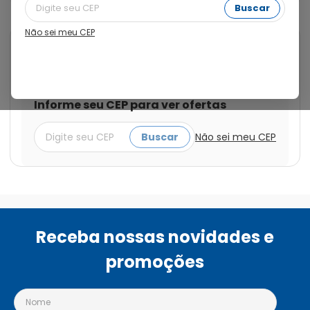
Buscar
Não sei meu CEP
Cod.:
7896676435658
Lunah
Lunah 1mg/ml Colírio 10ml
Informe seu CEP para ver ofertas
Buscar
Não sei meu CEP
Receba nossas novidades e
promoções