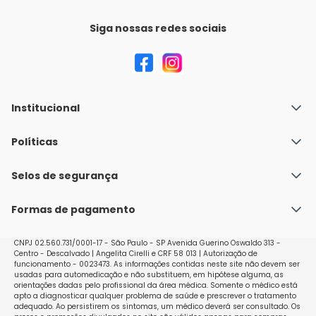
Siga nossas redes sociais
Institucional
Quem Somos
Políticas
Fale conosco
Política de Envio
Selos de segurança
Nossas lojas
Política de Privacidade e Segurança
Seja um franqueado
Formas de pagamento
Políticas de Trocas e Devoluções
Perguntas Frequentes - Faq
CNPJ 02.560.731/0001-17 - São Paulo - SP Avenida Guerino Oswaldo 313 -
Centro - Descalvado | Angelita Cirelli e CRF 58 013 | Autorização de
funcionamento - 0023473. As informações contidas neste site não devem ser
usadas para automedicação e não substituem, em hipótese alguma, as
orientações dadas pelo profissional da área médica. Somente o médico está
apto a diagnosticar qualquer problema de saúde e prescrever o tratamento
adequado. Ao persistirem os sintomas, um médico deverá ser consultado. Os