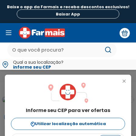
Baixe o app da Farmais e receba descontos exclusivos!
Baixar App
Qual a sua localização?
informe seu CEP
Medicamentos e Saúde
Para os Olhos
Lágrimas Artificiais
+
Informe seu CEP para ver ofertas
Informações
Utilizar localização automática
Lunah 1mg/ml Cristália Colírio 10ml