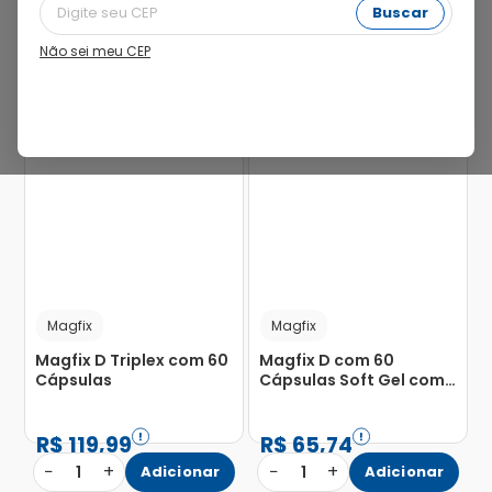
Buscar
Não sei meu CEP
7%
Magfix
Magfix
Magfix D Triplex com 60
Magfix D com 60
Cápsulas
Cápsulas Soft Gel com
100mg
R$
119
,
99
R$
65
,
74
−
+
−
+
1
Adicionar
1
Adicionar