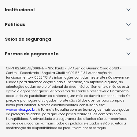
Institucional
Quem Somos
Políticas
Fale conosco
Política de Envio
Selos de segurança
Nossas lojas
Política de Privacidade e Segurança
Seja um franqueado
Formas de pagamento
Políticas de Trocas e Devoluções
Perguntas Frequentes - Faq
CNPJ 02.560.731/0001-17 - São Paulo - SP Avenida Guerino Oswaldo 313 -
Centro - Descalvado | Angelita Cirelli e CRF 58 013 | Autorização de
funcionamento - 0023473. As informações contidas neste site não devem ser
usadas para automedicação e não substituem, em hipótese alguma, as
orientações dadas pelo profissional da área médica. Somente o médico está
apto a diagnosticar qualquer problema de saúde e prescrever o tratamento
adequado. Ao persistirem os sintomas, um médico deverá ser consultado. Os
preços e promoções divulgados no site são válidos apenas para compras
feitas pela internet. Maiores esclarecimentos, consultar o site:
www.anvisa.gov.br
. A Farmais trabalha com as tecnologias mais avançadas
de proteção de dados, para que você possa realizar suas compras com
tranqüilidade. A privacidade e a segurança dos clientes são compromissos
da rede de drogarias Farmais. Todos os pedidos efetuados estão sujeitos à
confirmação da disponibilidade de produto em nosso estoque.