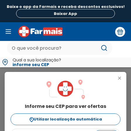
Baixe o app da Farmais e receba descontos exclusivos!
Baixar App
Qual a sua localização?
informe seu CEP
Magfix
+
magfix
Informe seu CEP para ver ofertas
2
produtos
Utilizar localização automática
Ordenar Por
relevância