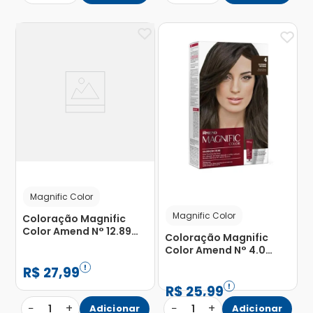
Magnific Color
Magnific Color
Coloração Magnific
Color Amend N° 12.89
Coloração Magnific
Louro Claríssimo Pérola
Color Amend N° 4.0
Cendre com 1 Unidade
Castanho Natural com 1
R$
27
,
99
Unidade
R$
25
,
99
−
+
−
+
1
Adicionar
1
Adicionar