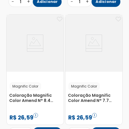
−
+
−
+
1
Adicionar
1
Adicionar
Magnific Color
Magnific Color
Coloração Magnific
Coloração Magnific
Color Amend N° 8.4
Color Amend N° 7.7
Louro Claro Acobreado
Chocolate Dourado
com 1 Unidade
com 1 Unidade
R$
26
,
59
R$
26
,
59