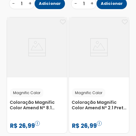
−
+
−
+
1
Adicionar
1
Adicionar
Magnific Color
Magnific Color
Coloração Magnific
Coloração Magnific
Color Amend N° 8.1
Color Amend Nº 2.1 Preto
Louro Cinza Claro com 1
Azulado com 1 Unidade
Unidade
R$
26
,
99
R$
26
,
99