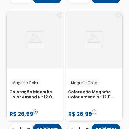
Magnific Color
Magnific Color
Coloração Magnific
Coloração Magnific
Color Amend N° 12.0
Color Amend N° 12.11
Louro Claríssimo
Louro Claríssimo
Natural com 1 Unidade
Platinado com 1 Unidade
R$
26
,
99
R$
26
,
99
−
+
−
+
Adicionar
Adicionar