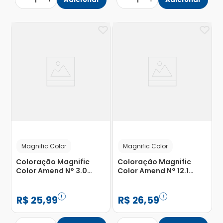
1
1
Magnific Color
Magnific Color
Coloração Magnific
Coloração Magnific
Color Amend N° 3.0
Color Amend N° 12.1
Castanho Escuro com 1
Louro Claríssimo
Unidade
Acinzentado com 1
Unidade
R$
25
,
99
R$
26
,
59