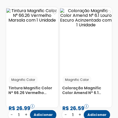
Magnific Color
Magnific Color
Tintura Magnific Color
Coloração Magnific
N° 66.26 Vermelho
Color Amend N° 6.1
Marsala com 1 Unidade
Louro Escuro
Acinzentado com 1
Unidade
R$
26
,
99
R$
26
,
59
−
+
−
+
1
Adicionar
1
Adicionar