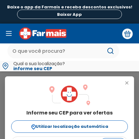
Baixe o app da Farmais e receba descontos exclusivos!
Baixar App
Qual a sua localização?
informe seu CEP
Magnific Color
+
magnific
color
Informe seu CEP para ver ofertas
25
produtos
Utilizar localização automática
Ordenar Por
relevância