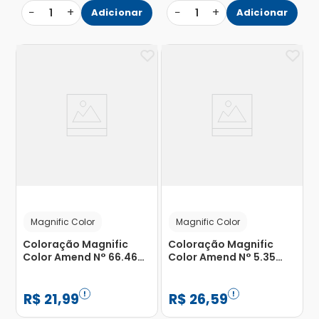
−
+
−
+
1
Adicionar
1
Adicionar
Magnific Color
Magnific Color
Coloração Magnific
Coloração Magnific
Color Amend N° 66.46
Color Amend N° 5.35
Cereja com 1 Unidade
Chocolate Intenso com 1
Unidade
R$
21
,
99
R$
26
,
59