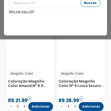
Buscar
Não sei meu CEP
19%
Magnific Color
Magnific Color
Coloração Magnific
Coloração Magnific
Color Amend N° 8.0
Color N° 6 Louro Escuro
Louro Claro com 1
com 1 Unidade
Unidade
R$
21
,
99
R$
26
,
99
−
+
−
+
1
Adicionar
1
Adicionar