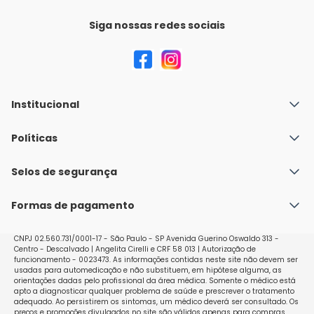
Siga nossas redes sociais
Institucional
Quem Somos
Políticas
Fale conosco
Política de Envio
Selos de segurança
Nossas lojas
Política de Privacidade e Segurança
Seja um franqueado
Formas de pagamento
Políticas de Trocas e Devoluções
Perguntas Frequentes - Faq
CNPJ 02.560.731/0001-17 - São Paulo - SP Avenida Guerino Oswaldo 313 -
Centro - Descalvado | Angelita Cirelli e CRF 58 013 | Autorização de
funcionamento - 0023473. As informações contidas neste site não devem ser
usadas para automedicação e não substituem, em hipótese alguma, as
orientações dadas pelo profissional da área médica. Somente o médico está
apto a diagnosticar qualquer problema de saúde e prescrever o tratamento
adequado. Ao persistirem os sintomas, um médico deverá ser consultado. Os
preços e promoções divulgados no site são válidos apenas para compras