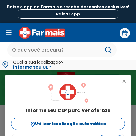
Baixe o app da Farmais e receba descontos exclusivos!
Baixar App
Qual a sua localização?
informe seu CEP
+
Informe seu CEP para ver ofertas
Home
>
Absorvente Para Seios
Resultado para "Absorvente Para
Utilizar localização automática
Seios"