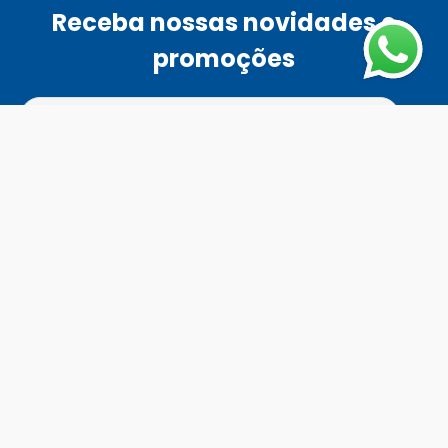
Receba nossas novidades e
promoções
Ao se cadastrar, você concordar com a nossa
política de
privacidade
Enviar
Fale Conosco
Horário de atendimento
Todos os dias das 8h às 18h