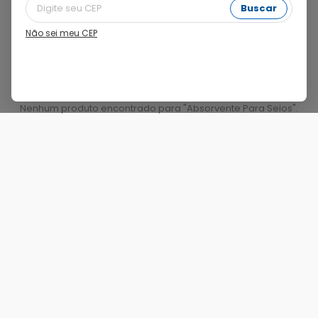
Buscar
Filtros
Não sei meu CEP
Nenhum produto encontrado para "
Absorvente Para Seios
".