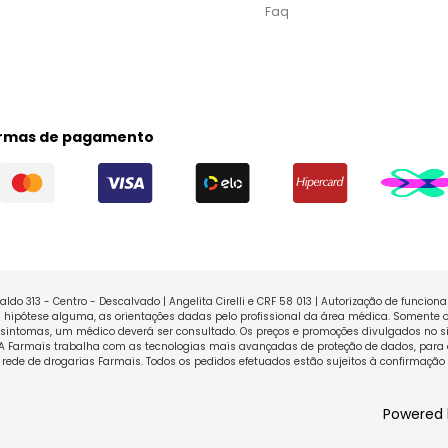
Faq
rmas de pagamento
ldo 313 - Centro - Descalvado | Angelita Cirelli e CRF 58 013 | Autorização de funcio
ipótese alguma, as orientações dadas pelo profissional da área médica. Somente o
sintomas, um médico deverá ser consultado. Os preços e promoções divulgados no sit
 A Farmais trabalha com as tecnologias mais avançadas de proteção de dados, para 
rede de drogarias Farmais. Todos os pedidos efetuados estão sujeitos à confirmação
Powered 