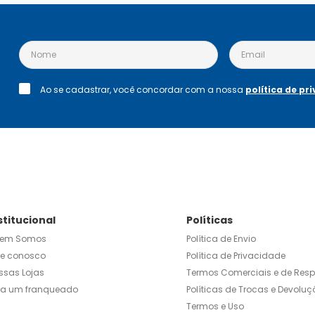
Ao se cadastrar, você concordar com a nossa
política de pr
stitucional
Políticas
em Somos
Política de Envio
le conosco
Política de Privacidade
ssas Lojas
Termos Comerciais e de Res
ja um franqueado
Políticas de Trocas e Devoluç
Termos e Uso