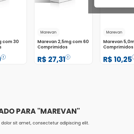
Marevan
Marevan
g com 30
Marevan 2,5mg com 60
Marevan 5,0m
s
Comprimidos
Comprimidos
9
R$
27
,
31
R$
10
,
25
−
+
−
+
1
1
Adicionar
Adicionar
MAREVAN
olor sit amet, consectetur adipiscing elit.