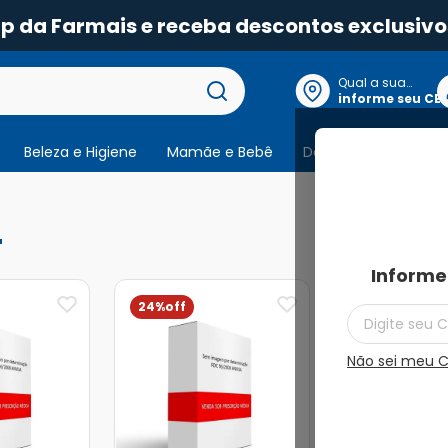
pp da Farmais e receba descontos exclusivo
Qual a sua
localização?
informe seu CE
Beleza e Higiene
Mamãe e Bebê
Dermocosmeticos
4
produtos
Informe
24%
14%
Não sei meu 