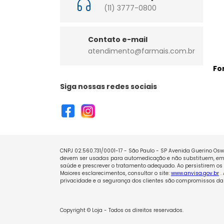
(11) 3777-0800
Contato e-mail
atendimento@farmais.com.br
Fo
Siga nossas redes sociais
CNPJ 02.560.731/0001-17 - São Paulo - SP Avenida Guerino Oswa
devem ser usadas para automedicação e não substituem, em h
saúde e prescrever o tratamento adequado. Ao persistirem os 
Maiores esclarecimentos, consultar o site:
www.anvisa.gov.br
.
privacidade e a segurança dos clientes são compromissos da 
Copyright © Loja - Todos os direitos reservados.