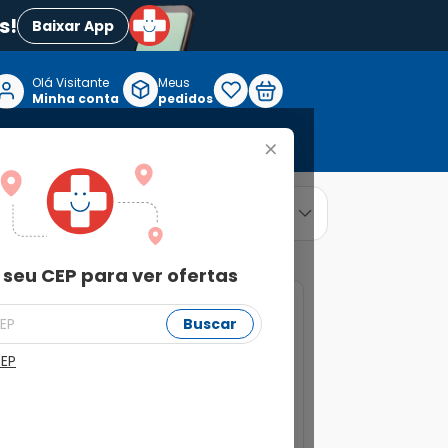
s!
Baixar App
Olá Visitante

Meus
P
Minha conta
pedidos
+
Reabilitação e Longevidade
relevância
ordenar por
 seu CEP para ver ofertas
Buscar
CEP