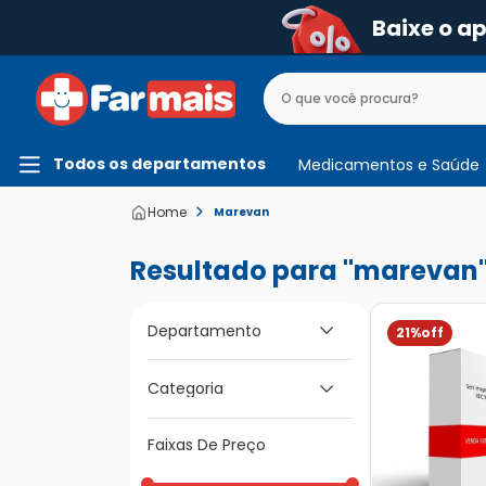
Baixe o a
Todos os departamentos
Medicamentos e Saúde
Marevan
marevan
Departamento
21%
Medicamentos e
Categoria
Saúde
Medicamentos de A
Faixas De Preço
a Z