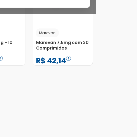
Marevan
g - 10
Marevan 7,5mg com 30
Comprimidos
R$
42
,
14
−
+
1
Adicionar
Adicionar