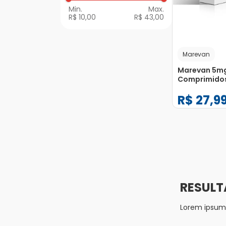
R$ 10,00
R$ 43,00
Marevan
Marevan 5m
Comprimido
R$
27
,
9
−
+
1
Lorem ipsum d