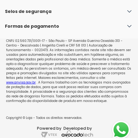
Fale conosco
Política de Envio
Selos de segurança
Nossas lojas
Política de Privacidade e Segurança
Seja um franqueado
Formas de pagamento
Políticas de Trocas e Devoluções
Perguntas Frequentes - Faq
CNPJ 02.560.731/0001-17 - São Paulo - SP Avenida Guerino Oswaldo 313 -
Centro - Descalvado | Angelita Cirelli e CRF 58 013 | Autorização de
funcionamento - 0023473. As informações contidas neste site não devem ser
usadas para automedicação e não substituem, em hipótese alguma, as
orientações dadas pelo profissional da área médica. Somente o médico está
apto a diagnosticar qualquer problema de saúde e prescrever o tratamento
adequado. Ao persistirem os sintomas, um médico deverá ser consultado. Os
preços e promoções divulgados no site são válidos apenas para compras
feitas pela internet. Maiores esclarecimentos, consultar o site:
www.anvisa.gov.br
. A Farmais trabalha com as tecnologias mais avançadas
de proteção de dados, para que você possa realizar suas compras com
tranqüilidade. A privacidade e a segurança dos clientes são compromissos
da rede de drogarias Farmais. Todos os pedidos efetuados estão sujeitos à
confirmação da disponibilidade de produto em nosso estoque.
Copyright © Loja - Todos os direitos reservados.
Powered by
Developed by