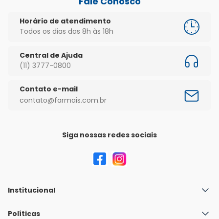
Fale Conosco
Horário de atendimento
Todos os dias das 8h às 18h
Central de Ajuda
(11) 3777-0800
Contato e-mail
contato@farmais.com.br
Siga nossas redes sociais
Institucional
Quem Somos
Políticas