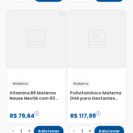
Materna
Materna
Vitamina B6 Materna
Polivitamínico Materna
Nause Nestlé com 60
DHA para Gestantes
Cápsulas
com 30 Cápsulas
R$
79
,
64
R$
117
,
99
−
+
−
+
1
Adicionar
1
Adicionar