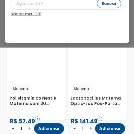
Buscar
Não sei meu CEP
22%
Materna
Materna
Polivitamínico Nestlé
Lactobacillus Materna
Materna com 30
Optic-Lac Pós-Parto
Comprimidos
Nestlé com 30 Cápsulas
Revestidos
R$
57
,
49
R$
141
,
49
−
+
−
+
1
Adicionar
1
Adicionar