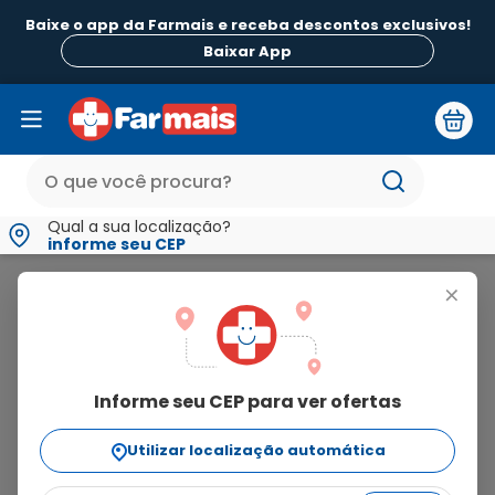
Baixe o app da Farmais e receba descontos exclusivos!
Baixar App
Qual a sua localização?
informe seu CEP
Materna
+
materna
Informe seu CEP para ver ofertas
6
produtos
Utilizar localização automática
Ordenar Por
relevância