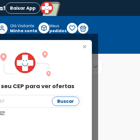
s!
Baixar App
Olá Visitante

Meus
P
Minha conta
pedidos
+
Reabilitação e Longevidade
relevância
ordenar por
 seu CEP para ver ofertas
Buscar
CEP