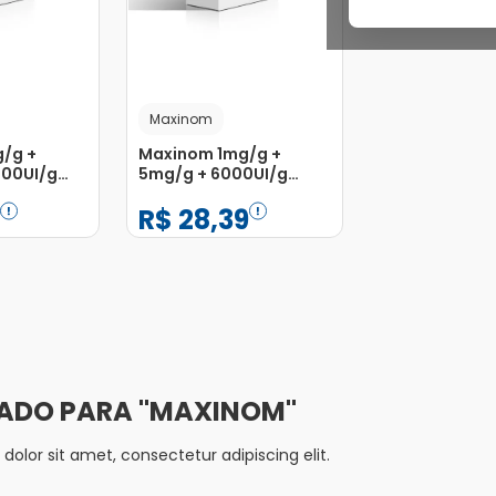
Maxinom
/g +
Maxinom 1mg/g +
000UI/g
5mg/g + 6000UI/g
e Uso
Pomada de Uso
R$
28
,
39
rasco
Oftálmico Bisnaga 3,5g
ml
−
+
1
Adicionar
Adicionar
MAXINOM
olor sit amet, consectetur adipiscing elit.