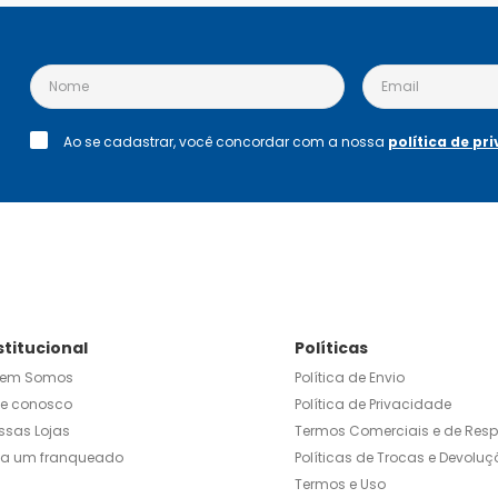
Ao se cadastrar, você concordar com a nossa
política de pr
stitucional
Políticas
em Somos
Política de Envio
le conosco
Política de Privacidade
ssas Lojas
Termos Comerciais e de Res
ja um franqueado
Políticas de Trocas e Devoluç
Termos e Uso