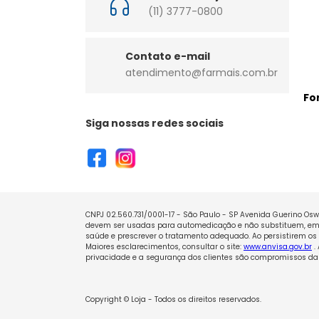
(11) 3777-0800
Contato e-mail
atendimento@farmais.com.br
Fo
Siga nossas redes sociais
CNPJ 02.560.731/0001-17 - São Paulo - SP Avenida Guerino Oswa
devem ser usadas para automedicação e não substituem, em h
saúde e prescrever o tratamento adequado. Ao persistirem os 
Maiores esclarecimentos, consultar o site:
www.anvisa.gov.br
.
privacidade e a segurança dos clientes são compromissos da 
Copyright © Loja - Todos os direitos reservados.