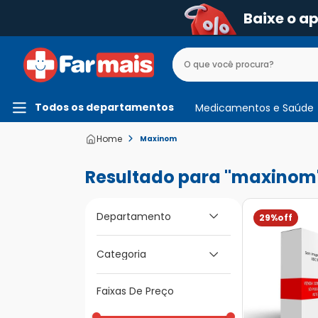
Baixe o a
Todos os departamentos
Medicamentos e Saúde
Maxinom
maxinom
Departamento
29%
Medicamentos e
Categoria
Saúde
Faixas De Preço
Para os Olhos