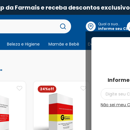
pp da Farmais e receba descontos exclusivo
Qual a sua
localização?
informe seu CE
Beleza e Higiene
Mamãe e Bebê
Dermocosmeticos
2
produtos
Informe
24%
Não sei meu 