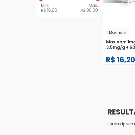
R$ 16,00
R$ 30,00
Maxinom
Maxinom 1mg
3,5mg/g + 6
Suspensão d
R$
16
,
20
Oftálmico F
Gotejador 5
−
+
1
Lorem ipsum d