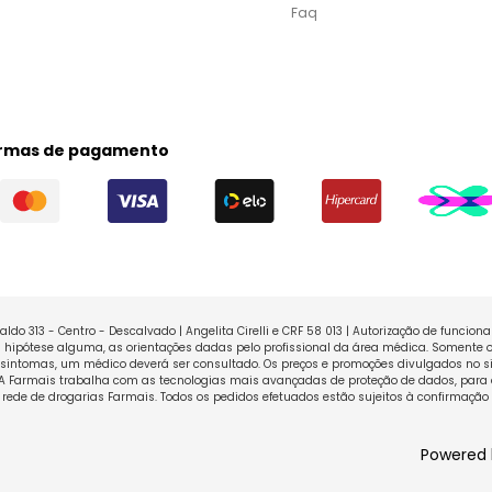
Faq
rmas de pagamento
ldo 313 - Centro - Descalvado | Angelita Cirelli e CRF 58 013 | Autorização de funcio
ipótese alguma, as orientações dadas pelo profissional da área médica. Somente o
sintomas, um médico deverá ser consultado. Os preços e promoções divulgados no sit
 A Farmais trabalha com as tecnologias mais avançadas de proteção de dados, para 
rede de drogarias Farmais. Todos os pedidos efetuados estão sujeitos à confirmação
Powered 