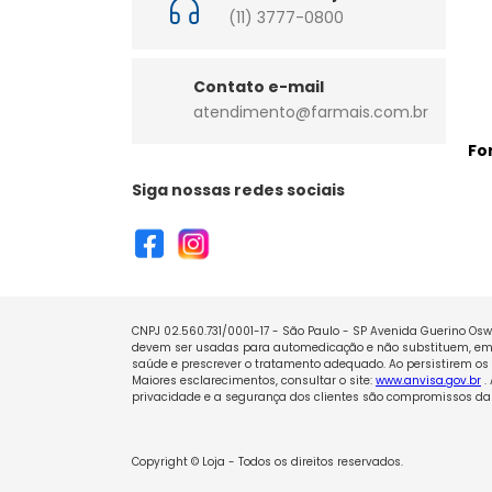
(11) 3777-0800
Contato e-mail
atendimento@farmais.com.br
Fo
Siga nossas redes sociais
CNPJ 02.560.731/0001-17 - São Paulo - SP Avenida Guerino Oswa
devem ser usadas para automedicação e não substituem, em h
saúde e prescrever o tratamento adequado. Ao persistirem os 
Maiores esclarecimentos, consultar o site:
www.anvisa.gov.br
.
privacidade e a segurança dos clientes são compromissos da 
Copyright © Loja - Todos os direitos reservados.