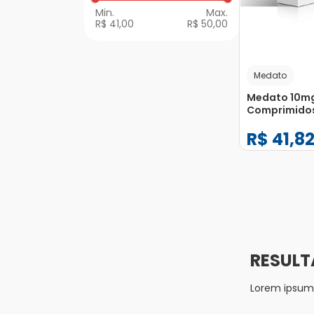
R$ 41,00
R$ 50,00
Medato
Medato 10m
Comprimido
Revestidos
R$
41
,
8
−
+
1
Lorem ipsum d