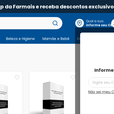
pp da Farmais e receba descontos exclusivo
Qual a sua
localização?
informe seu CE
Beleza e Higiene
Mamãe e Bebê
Dermocosmeticos
2
produtos
Informe
Não sei meu 