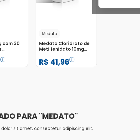
Medato
g com 30
Medato Cloridrato de
s
Metilfenidato 10mg
com 30 Comprimidos
2
R$
41
,
96
−
+
1
Adicionar
Adicionar
MEDATO
olor sit amet, consectetur adipiscing elit.