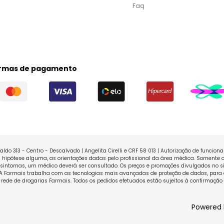
Faq
rmas de pagamento
ldo 313 - Centro - Descalvado | Angelita Cirelli e CRF 58 013 | Autorização de funcio
ipótese alguma, as orientações dadas pelo profissional da área médica. Somente o
sintomas, um médico deverá ser consultado. Os preços e promoções divulgados no sit
 A Farmais trabalha com as tecnologias mais avançadas de proteção de dados, para 
rede de drogarias Farmais. Todos os pedidos efetuados estão sujeitos à confirmação
Powered 