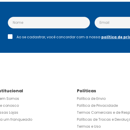
Ao se cadastrar, você concordar com a nossa
política de pr
stitucional
Políticas
em Somos
Política de Envio
le conosco
Política de Privacidade
ssas Lojas
Termos Comerciais e de Res
ja um franqueado
Políticas de Trocas e Devoluç
Termos e Uso