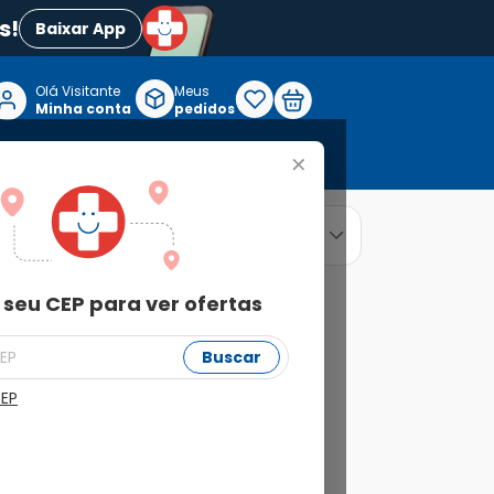
s!
Baixar App
Olá Visitante

Meus
P
Minha conta
pedidos
+
Reabilitação e Longevidade
relevância
ordenar por
 seu CEP para ver ofertas
Buscar
CEP