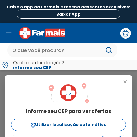
Baixe o app da Farmais e receba descontos exclusivos!
Baixar App
Qual a sua localização?
informe seu CEP
Medi House
+
medi
house
Informe seu CEP para ver ofertas
4
produtos
Utilizar localização automática
Ordenar Por
relevância