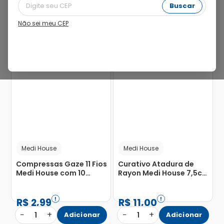
Buscar
Não sei meu CEP
Medi House
Medi House
Compressas Gaze 11 Fios
Curativo Atadura de
Medi House com 10
Rayon Medi House 7,5cm
Unidades
X 5m Estéril com 1 Rolo
R$
2
,
99
R$
11
,
00
−
+
−
+
1
Adicionar
1
Adicionar