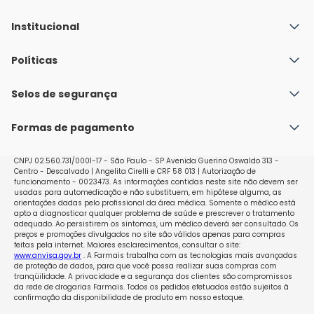
Institucional
Quem Somos
Políticas
Fale conosco
Política de Envio
Selos de segurança
Nossas lojas
Política de Privacidade e Segurança
Seja um franqueado
Formas de pagamento
Políticas de Trocas e Devoluções
Perguntas Frequentes - Faq
CNPJ 02.560.731/0001-17 - São Paulo - SP Avenida Guerino Oswaldo 313 -
Centro - Descalvado | Angelita Cirelli e CRF 58 013 | Autorização de
funcionamento - 0023473. As informações contidas neste site não devem ser
usadas para automedicação e não substituem, em hipótese alguma, as
orientações dadas pelo profissional da área médica. Somente o médico está
apto a diagnosticar qualquer problema de saúde e prescrever o tratamento
adequado. Ao persistirem os sintomas, um médico deverá ser consultado. Os
preços e promoções divulgados no site são válidos apenas para compras
feitas pela internet. Maiores esclarecimentos, consultar o site:
www.anvisa.gov.br
. A Farmais trabalha com as tecnologias mais avançadas
de proteção de dados, para que você possa realizar suas compras com
tranqüilidade. A privacidade e a segurança dos clientes são compromissos
da rede de drogarias Farmais. Todos os pedidos efetuados estão sujeitos à
confirmação da disponibilidade de produto em nosso estoque.