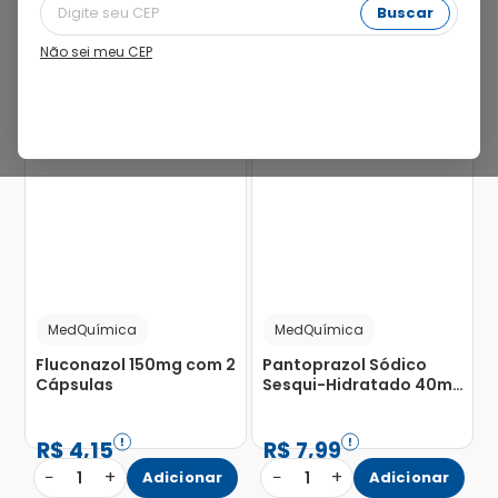
Buscar
Não sei meu CEP
82%
89%
MedQuímica
MedQuímica
Fluconazol 150mg com 2
Pantoprazol Sódico
Cápsulas
Sesqui-Hidratado 40mg
com 30 Comprimidos
Revestidos
R$
4
,
15
R$
7
,
99
−
+
−
+
1
Adicionar
1
Adicionar