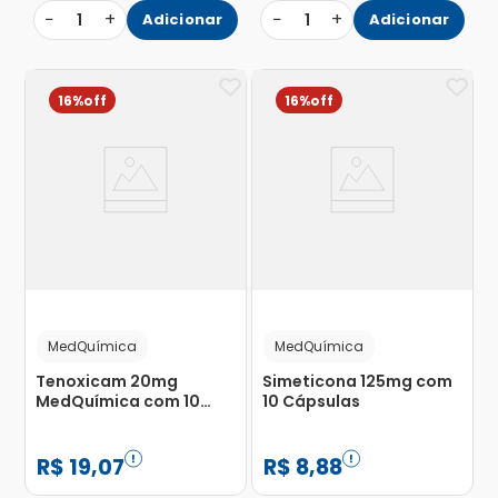
−
+
−
+
1
Adicionar
1
Adicionar
16%
16%
MedQuímica
MedQuímica
Tenoxicam 20mg
Simeticona 125mg com
MedQuímica com 10
10 Cápsulas
Comprimidos
Revestidos
R$
19
,
07
R$
8
,
88