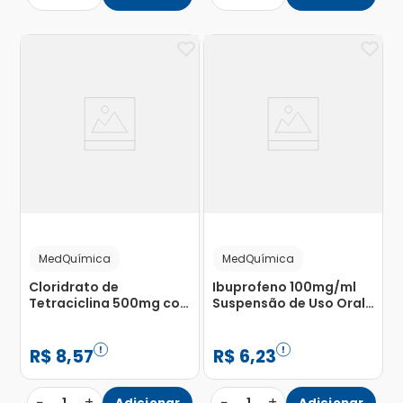
MedQuímica
MedQuímica
Cloridrato de
Ibuprofeno 100mg/ml
Tetraciclina 500mg com
Suspensão de Uso Oral
80 Cápsulas
Frasco Gotejador 20ml
Gelatinosas Duras
R$
8
,
57
R$
6
,
23
−
+
−
+
Adicionar
Adicionar