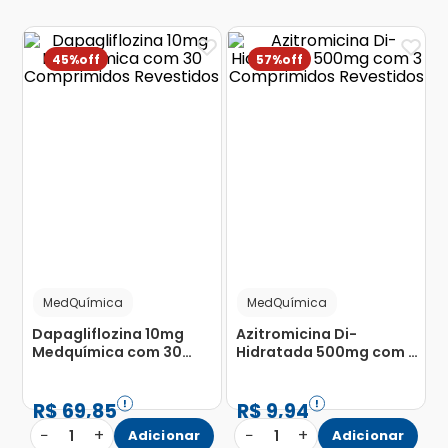
45%
57%
MedQuímica
MedQuímica
Dapagliflozina 10mg
Azitromicina Di-
Medquímica com 30
Hidratada 500mg com 3
Comprimidos
Comprimidos
Revestidos
Revestidos
R$
69
,
85
R$
9
,
94
−
+
−
+
1
Adicionar
1
Adicionar