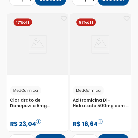
1
1
17%
57%
MedQuímica
MedQuímica
Cloridrato de
Azitromicina Di-
Donepezila 5mg
Hidratada 500mg com 5
Medquímica com 30
Comprimidos
Comprimidos
Revestidos
Revestidos
R$
23
,
04
R$
16
,
64