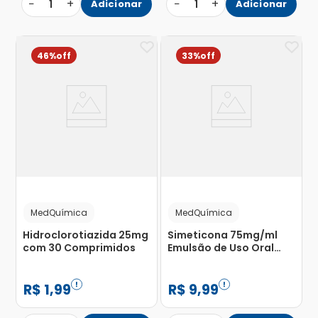
−
+
−
+
1
Adicionar
1
Adicionar
46%
33%
MedQuímica
MedQuímica
Hidroclorotiazida 25mg
Simeticona 75mg/ml
com 30 Comprimidos
Emulsão de Uso Oral
Frasco Gotejador
MedQuímica 15ml
R$
1
,
99
R$
9
,
99