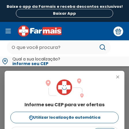
Baixe o app da Farmais e receba descontos exclusivos!
B
Baixar App
Qual a sua localização?
informe seu CEP
MedQuímica
+
medquímica
Informe seu CEP para ver ofertas
25
produtos
Utilizar localização automática
Ordenar Por
relevância