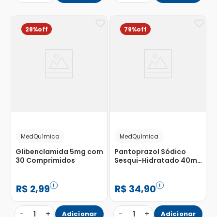
28%
79%
MedQuímica
MedQuímica
Glibenclamida 5mg com
Pantoprazol Sódico
30 Comprimidos
Sesqui-Hidratado 40mg
com 60 Comprimidos
Revestidos
R$
2
,
99
R$
34
,
90
−
+
−
+
1
Adicionar
1
Adicionar