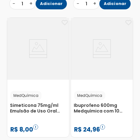
−
+
−
+
1
Adicionar
1
Adicionar
MedQuímica
MedQuímica
Simeticona 75mg/ml
Ibuprofeno 600mg
Emulsão de Uso Oral
Medquímica com 10
Frasco Gotejador
Cápsulas
MedQuímica 15ml
R$
8
,
00
R$
24
,
96