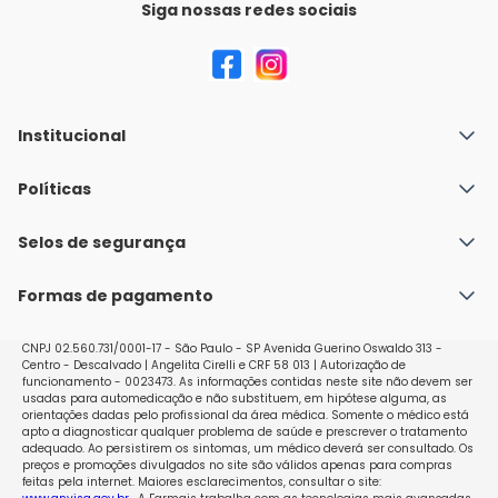
Siga nossas redes sociais
Institucional
Quem Somos
Políticas
Fale conosco
Política de Envio
Selos de segurança
Nossas lojas
Política de Privacidade e Segurança
Seja um franqueado
Formas de pagamento
Políticas de Trocas e Devoluções
Perguntas Frequentes - Faq
CNPJ 02.560.731/0001-17 - São Paulo - SP Avenida Guerino Oswaldo 313 -
Centro - Descalvado | Angelita Cirelli e CRF 58 013 | Autorização de
funcionamento - 0023473. As informações contidas neste site não devem ser
usadas para automedicação e não substituem, em hipótese alguma, as
orientações dadas pelo profissional da área médica. Somente o médico está
apto a diagnosticar qualquer problema de saúde e prescrever o tratamento
adequado. Ao persistirem os sintomas, um médico deverá ser consultado. Os
preços e promoções divulgados no site são válidos apenas para compras
feitas pela internet. Maiores esclarecimentos, consultar o site: