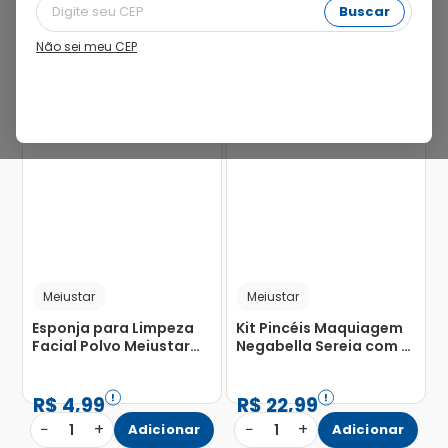
Buscar
Não sei meu CEP
Meiustar
Meiustar
Esponja para Limpeza
Kit Pincéis Maquiagem
Facial Polvo Meiustar
Negabella Sereia com 4
com 1 Unidade
Unidades
R$
4
,
99
R$
22
,
99
−
+
−
+
1
Adicionar
1
Adicionar