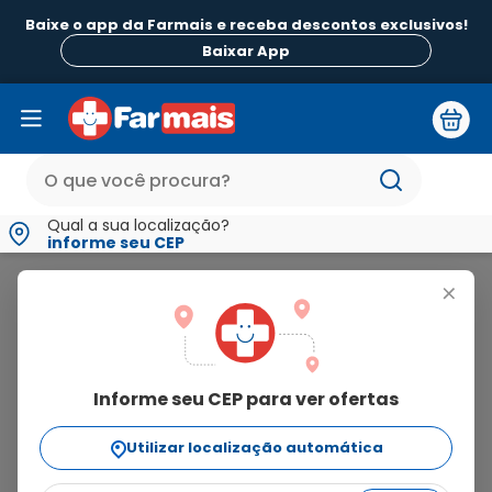
Baixe o app da Farmais e receba descontos exclusivos!
Baixar App
Qual a sua localização?
informe seu CEP
Meiustar
+
meiustar
Informe seu CEP para ver ofertas
2
produtos
Utilizar localização automática
Ordenar Por
relevância