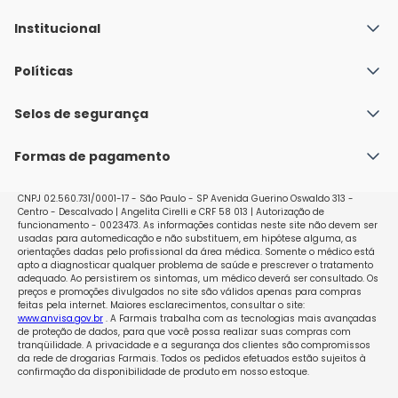
Institucional
Quem Somos
Políticas
Fale conosco
Política de Envio
Selos de segurança
Nossas lojas
Política de Privacidade e Segurança
Seja um franqueado
Formas de pagamento
Políticas de Trocas e Devoluções
Perguntas Frequentes - Faq
CNPJ 02.560.731/0001-17 - São Paulo - SP Avenida Guerino Oswaldo 313 -
Centro - Descalvado | Angelita Cirelli e CRF 58 013 | Autorização de
funcionamento - 0023473. As informações contidas neste site não devem ser
usadas para automedicação e não substituem, em hipótese alguma, as
orientações dadas pelo profissional da área médica. Somente o médico está
apto a diagnosticar qualquer problema de saúde e prescrever o tratamento
adequado. Ao persistirem os sintomas, um médico deverá ser consultado. Os
preços e promoções divulgados no site são válidos apenas para compras
feitas pela internet. Maiores esclarecimentos, consultar o site:
www.anvisa.gov.br
. A Farmais trabalha com as tecnologias mais avançadas
de proteção de dados, para que você possa realizar suas compras com
tranqüilidade. A privacidade e a segurança dos clientes são compromissos
da rede de drogarias Farmais. Todos os pedidos efetuados estão sujeitos à
confirmação da disponibilidade de produto em nosso estoque.