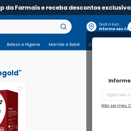
pp da Farmais e receba descontos exclusivo
Qual a sua
localização?
informe seu CE
Beleza e Higiene
Mamãe e Bebê
Dermocosmeticos
1
produto
ngold
Informe
Não sei meu 