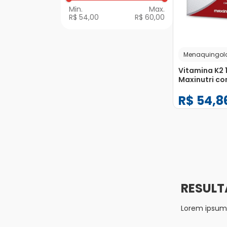
R$ 54,00
R$ 60,00
Menaquingol
Vitamina K2
Maxinutri co
Cápsulas
R$
54
,
8
−
+
1
Lorem ipsum d