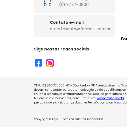
(11) 3777-0800
Contato e-mail
atendimento@farmais.com.br
Fo
Siga nossas redes sociais
CNPJ 02.560.731/0001-17 - São Paulo - SP Avenida Guerino Oswa
devem ser usadas para automedicação e não substituem, em h
saúde e prescrever o tratamento adequado. Ao persistirem os 
Maiores esclarecimentos, consultar o site:
www.anvisa.gov.br
.
privacidade e a segurança dos clientes são compromissos da 
Copyright © Loja - Todos os direitos reservados.