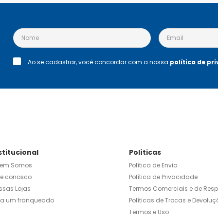
Ao se cadastrar, você concordar com a nossa
política de pr
stitucional
Políticas
em Somos
Política de Envio
le conosco
Política de Privacidade
ssas Lojas
Termos Comerciais e de Res
ja um franqueado
Políticas de Trocas e Devoluç
Termos e Uso