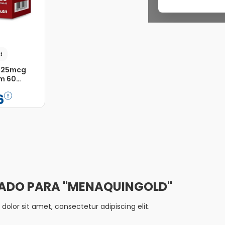
d
 125mcg
m 60
6
Adicionar
MENAQUINGOLD
olor sit amet, consectetur adipiscing elit.