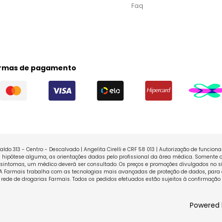
Faq
rmas de pagamento
ldo 313 - Centro - Descalvado | Angelita Cirelli e CRF 58 013 | Autorização de funcio
ipótese alguma, as orientações dadas pelo profissional da área médica. Somente o
sintomas, um médico deverá ser consultado. Os preços e promoções divulgados no sit
 A Farmais trabalha com as tecnologias mais avançadas de proteção de dados, para 
rede de drogarias Farmais. Todos os pedidos efetuados estão sujeitos à confirmação
Powered 