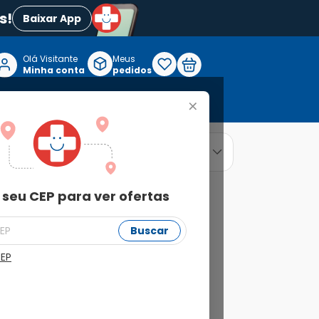
s!
Baixar App
Olá Visitante

Meus
P
Minha conta
pedidos
+
Reabilitação e Longevidade
relevância
ordenar por
 seu CEP para ver ofertas
Buscar
CEP