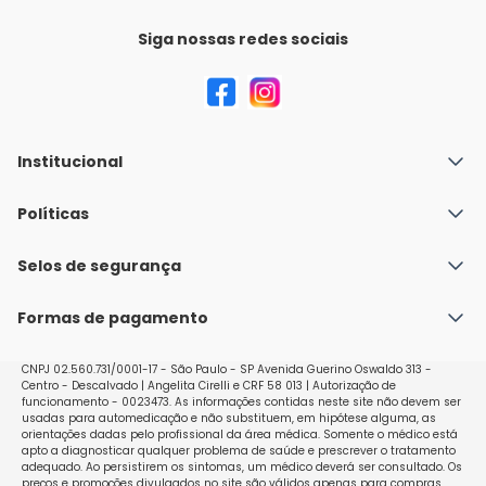
Siga nossas redes sociais
Institucional
Quem Somos
Políticas
Fale conosco
Política de Envio
Selos de segurança
Nossas lojas
Política de Privacidade e Segurança
Seja um franqueado
Formas de pagamento
Políticas de Trocas e Devoluções
Perguntas Frequentes - Faq
CNPJ 02.560.731/0001-17 - São Paulo - SP Avenida Guerino Oswaldo 313 -
Centro - Descalvado | Angelita Cirelli e CRF 58 013 | Autorização de
funcionamento - 0023473. As informações contidas neste site não devem ser
usadas para automedicação e não substituem, em hipótese alguma, as
orientações dadas pelo profissional da área médica. Somente o médico está
apto a diagnosticar qualquer problema de saúde e prescrever o tratamento
adequado. Ao persistirem os sintomas, um médico deverá ser consultado. Os
preços e promoções divulgados no site são válidos apenas para compras