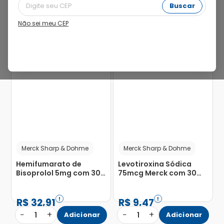
Buscar
Não sei meu CEP
47%
31%
Merck Sharp & Dohme
Merck Sharp & Dohme
Hemifumarato de
Levotiroxina Sódica
Bisoprolol 5mg com 30
75mcg Merck com 30
Comprimidos
comprimidos
Revestidos
R$
32
,
91
R$
9
,
47
−
+
−
+
1
Adicionar
1
Adicionar