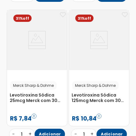
31%
31%
Merck Sharp & Dohme
Merck Sharp & Dohme
Levotiroxina Sódica
Levotiroxina Sódica
25mcg Merck com 30
125mcg Merck com 30
comprimidos
Comprimidos
R$
7
,
84
R$
10
,
84
−
+
−
+
1
Adicionar
1
Adicionar