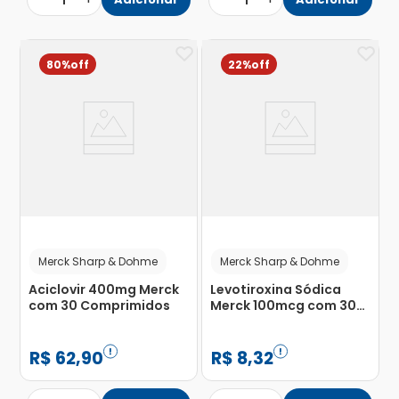
1
1
80%
22%
Merck Sharp & Dohme
Merck Sharp & Dohme
Aciclovir 400mg Merck
Levotiroxina Sódica
com 30 Comprimidos
Merck 100mcg com 30
Comprimidos
R$
62
,
90
R$
8
,
32