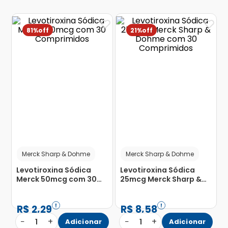
81%
21%
Merck Sharp & Dohme
Merck Sharp & Dohme
Levotiroxina Sódica
Levotiroxina Sódica
Merck 50mcg com 30
25mcg Merck Sharp &
Comprimidos
Dohme com 30
Comprimidos
R$
2
,
29
R$
8
,
58
−
+
−
+
1
Adicionar
1
Adicionar