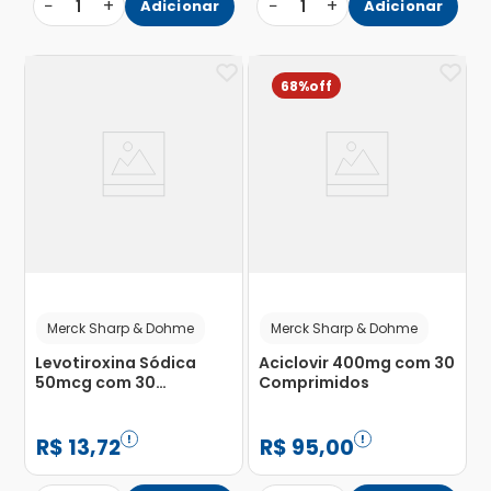
−
+
−
+
1
Adicionar
1
Adicionar
68%
Merck Sharp & Dohme
Merck Sharp & Dohme
Levotiroxina Sódica
Aciclovir 400mg com 30
50mcg com 30
Comprimidos
Comprimidos
R$
13
,
72
R$
95
,
00