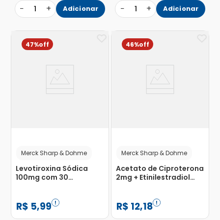
−
+
−
+
1
Adicionar
1
Adicionar
47%
46%
Merck Sharp & Dohme
Merck Sharp & Dohme
Levotiroxina Sódica
Acetato de Ciproterona
100mg com 30
2mg + Etinilestradiol
Comprimidos
0,035mg com 21
Comprimidos
Revestidos
R$
5
,
99
R$
12
,
18