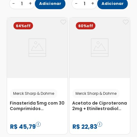
−
+
−
+
1
Adicionar
1
Adicionar
64%
60%
Merck Sharp & Dohme
Merck Sharp & Dohme
Finasterida 5mg com 30
Acetato de Ciproterona
Comprimidos
2mg + Etinilestradiol
Revestidos
0,035mg com 63
Comprimidos
Revestidos
R$
45
,
79
R$
22
,
83