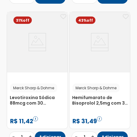
31%
43%
Merck Sharp & Dohme
Merck Sharp & Dohme
Levotiroxina Sódica
Hemifumarato de
88mcg com 30
Bisoprolol 2,5mg com 30
Comprimidos
Comprimidos
Revestidos
R$
11
,
42
R$
31
,
49
−
+
−
+
Adicionar
Adicionar