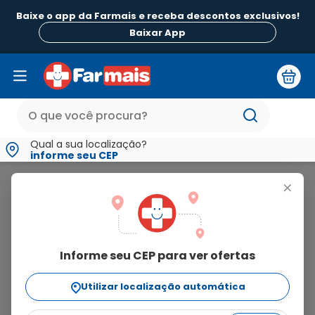
Baixe o app da Farmais e receba descontos exclusivos!
B
Baixar App
Qual a sua localização?
informe seu CEP
Merck Sharp & Dohme
+
merck sharp &
dohme
Informe seu CEP para ver ofertas
26
produtos
Utilizar localização automática
Ordenar Por
relevância