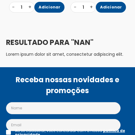
−
+
−
+
1
Adicionar
1
Adicionar
NAN
Lorem ipsum dolor sit amet, consectetur adipiscing elit.
Receba nossas novidades e
promoções
Ao se cadastrar, você concordar com a nossa
política de
privacidade