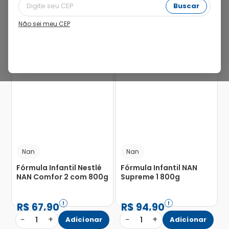
Buscar
Não sei meu CEP
6%
Nan
Nan
Fórmula Infantil Nestlé
Fórmula Infantil NAN
NAN Comfor 2 com 800g
Supreme 1 800g
R$
67
,
90
R$
94
,
90
−
+
−
+
1
Adicionar
1
Adicionar