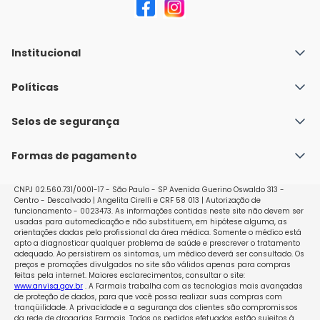
Institucional
Quem Somos
Políticas
Fale conosco
Política de Envio
Selos de segurança
Nossas lojas
Política de Privacidade e Segurança
Seja um franqueado
Formas de pagamento
Políticas de Trocas e Devoluções
Perguntas Frequentes - Faq
CNPJ 02.560.731/0001-17 - São Paulo - SP Avenida Guerino Oswaldo 313 -
Centro - Descalvado | Angelita Cirelli e CRF 58 013 | Autorização de
funcionamento - 0023473. As informações contidas neste site não devem ser
usadas para automedicação e não substituem, em hipótese alguma, as
orientações dadas pelo profissional da área médica. Somente o médico está
apto a diagnosticar qualquer problema de saúde e prescrever o tratamento
adequado. Ao persistirem os sintomas, um médico deverá ser consultado. Os
preços e promoções divulgados no site são válidos apenas para compras
feitas pela internet. Maiores esclarecimentos, consultar o site:
www.anvisa.gov.br
. A Farmais trabalha com as tecnologias mais avançadas
de proteção de dados, para que você possa realizar suas compras com
tranqüilidade. A privacidade e a segurança dos clientes são compromissos
da rede de drogarias Farmais. Todos os pedidos efetuados estão sujeitos à