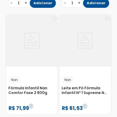
−
+
−
+
1
Adicionar
1
Adicionar
Nan
Nan
Fórmula Infantil Nan
Leite em Pó Fórmula
Comfor Fase 2 800g
Infantil Nº 1 Supreme Nan
400g
R$
71
,
99
R$
61
,
53