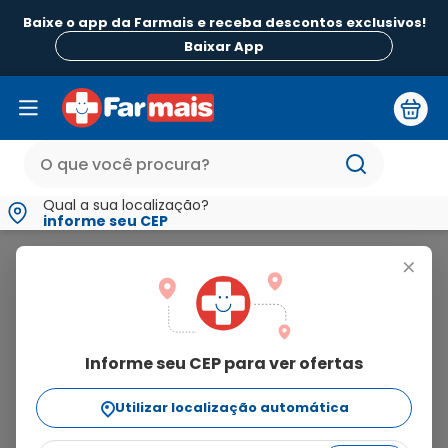
Baixe o app da Farmais e receba descontos exclusivos!
B
Baixar App
Qual a sua localização?
informe seu CEP
Nan
+
nan
Informe seu CEP para ver ofertas
16
produtos
Utilizar localização automática
Ordenar Por
relevância