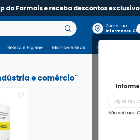
pp da Farmais e receba descontos exclusivo
Qual a sua
localização?
informe seu CE
Beleza e Higiene
Mamãe e Bebê
Dermocosmeticos
1
produto
indústria e comércio
Informe
Não sei meu 