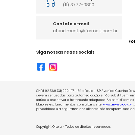
(11) 3777-0800
Contato e-mail
atendimento@farmais.com.br
Fo
Siga nossas redes sociais
CNPJ 02.560.731/0001-17 - São Paulo - SP Avenida Guerino Oswa
devem ser usadas para automedicação e não substituem, em h
saúde e prescrever o tratamento adequado. Ao persistirem os 
Maiores esclarecimentos, consultar o site:
www.anvisa.gov.br
.
privacidade e a segurança dos clientes são compromissos da 
Copyright © Loja - Todos os direitos reservados.