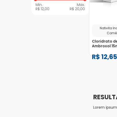
R$ 12,00
R$ 20,00
Nativita In
Comér
Cloridrato d
Ambroxol 15
Xarope Infan
R$
12
,
65
100ml
−
+
1
Lorem ipsum d