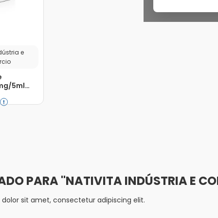
dústria e
cio
e
mg/5ml
til Frasco
Adicionar
NATIVITA INDÚSTRIA E C
olor sit amet, consectetur adipiscing elit.