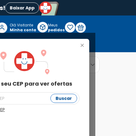
s!
Baixar App
Olá Visitante

Meus
P
Minha conta
pedidos
+
Reabilitação e Longevidade
relevância
ordenar por
 seu CEP para ver ofertas
Buscar
CEP