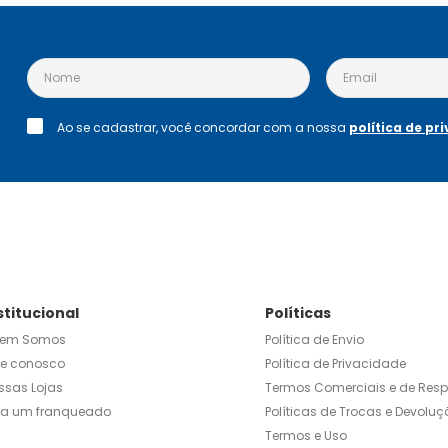
Ao se cadastrar, você concordar com a nossa
política de pr
stitucional
Políticas
em Somos
Política de Envio
le conosco
Política de Privacidade
ssas Lojas
Termos Comerciais e de Res
ja um franqueado
Políticas de Trocas e Devoluç
Termos e Uso