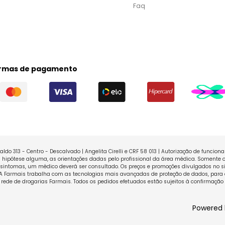
Faq
rmas de pagamento
ldo 313 - Centro - Descalvado | Angelita Cirelli e CRF 58 013 | Autorização de funcio
ipótese alguma, as orientações dadas pelo profissional da área médica. Somente o
sintomas, um médico deverá ser consultado. Os preços e promoções divulgados no sit
 A Farmais trabalha com as tecnologias mais avançadas de proteção de dados, para 
rede de drogarias Farmais. Todos os pedidos efetuados estão sujeitos à confirmação
Powered 