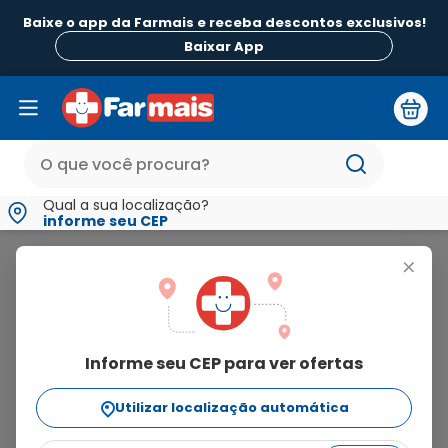
Baixe o app da Farmais e receba descontos exclusivos!
Baixar App
Qual a sua localização?
informe seu CEP
Natrilix
+
natrilix
Informe seu CEP para ver ofertas
3
produtos
Utilizar localização automática
Ordenar Por
relevância