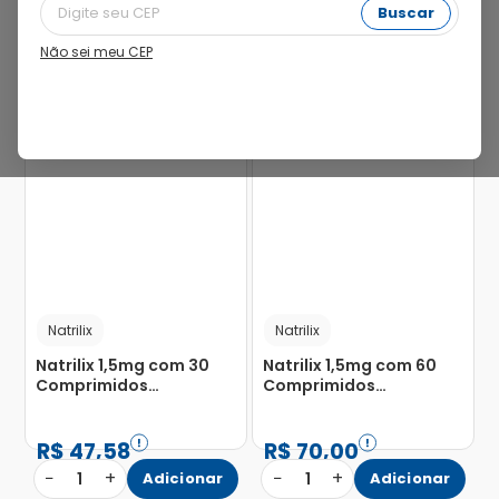
Buscar
Não sei meu CEP
25%
24%
Natrilix
Natrilix
Natrilix 1,5mg com 30
Natrilix 1,5mg com 60
Comprimidos
Comprimidos
Revestidos de Liberação
Revestidos de Liberação
Prolongada
Prolongada
R$
47
,
58
R$
70
,
00
−
+
−
+
1
Adicionar
1
Adicionar