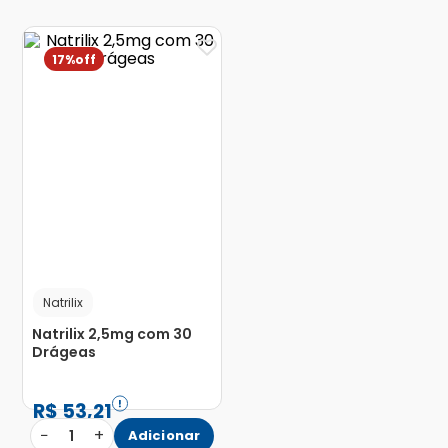
17%
Natrilix
Natrilix 2,5mg com 30
Drágeas
R$
53
,
21
−
+
1
Adicionar