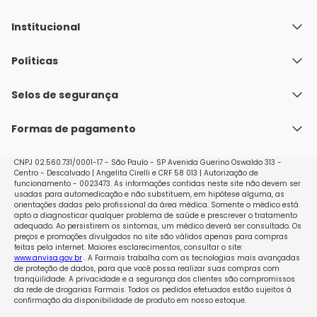
Institucional
Quem Somos
Políticas
Fale conosco
Política de Envio
Selos de segurança
Nossas lojas
Política de Privacidade e Segurança
Seja um franqueado
Formas de pagamento
Políticas de Trocas e Devoluções
Perguntas Frequentes - Faq
CNPJ 02.560.731/0001-17 - São Paulo - SP Avenida Guerino Oswaldo 313 -
Centro - Descalvado | Angelita Cirelli e CRF 58 013 | Autorização de
funcionamento - 0023473. As informações contidas neste site não devem ser
usadas para automedicação e não substituem, em hipótese alguma, as
orientações dadas pelo profissional da área médica. Somente o médico está
apto a diagnosticar qualquer problema de saúde e prescrever o tratamento
adequado. Ao persistirem os sintomas, um médico deverá ser consultado. Os
preços e promoções divulgados no site são válidos apenas para compras
feitas pela internet. Maiores esclarecimentos, consultar o site:
www.anvisa.gov.br
. A Farmais trabalha com as tecnologias mais avançadas
de proteção de dados, para que você possa realizar suas compras com
tranqüilidade. A privacidade e a segurança dos clientes são compromissos
da rede de drogarias Farmais. Todos os pedidos efetuados estão sujeitos à
confirmação da disponibilidade de produto em nosso estoque.