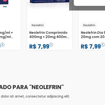
Neolefrin
Neolefrin
mg/ml +
Neolefrin Comprimido
Neolefrin Dia
4mg/ml
400mg + 20mg 400mg
20mg com 20
edidor
+ 4mg com 20
Comprimidos
0
R$
7
,
99
R$
7
,
99
co 60ml
Comprimidos
−
+
−
+
1
1
Adicionar
Adicionar
NEOLEFRIN
olor sit amet, consectetur adipiscing elit.