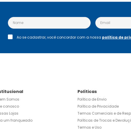
Ao se cadastrar, você concordar com a nossa
política de pr
stitucional
Políticas
em Somos
Política de Envio
le conosco
Política de Privacidade
ssas Lojas
Termos Comerciais e de Res
ja um franqueado
Políticas de Trocas e Devoluç
Termos e Uso