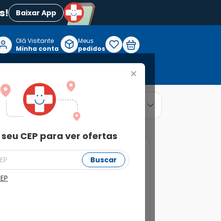
s!
Baixar App
Olá Visitante

Meus
P
Minha conta
pedidos
+
Reabilitação e Longevidade
relevância
ordenar por
 seu CEP para ver ofertas
19%
Buscar
CEP