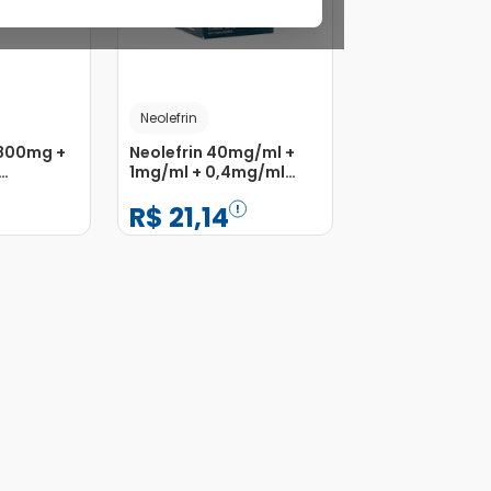
Neolefrin
 800mg +
Neolefrin 40mg/ml +
1mg/ml + 0,4mg/ml
Xarope Frasco 60ml
R$
21
,
14
−
+
1
Adicionar
Adicionar