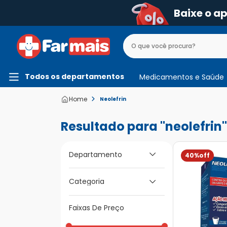
Baixe o a
Todos os departamentos
Medicamentos e Saúde
Neolefrin
neolefrin
Departamento
40%
Medicamentos e
Categoria
Saúde
Faixas De Preço
Gripe e Resfriado
Medicamentos de A