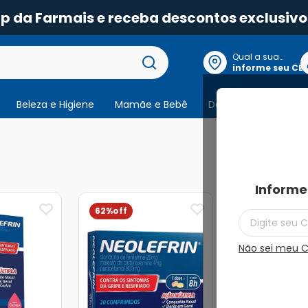
pp da Farmais e receba descontos exclusivo
Qual a sua
localização?
informe seu CE
Beleza e Higiene
Mamãe e Bebê
Dermocosmeticos
4
produtos
Informe
62%
62%
Não sei meu 