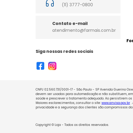
(11) 3777-0800
Contato e-mail
atendimento@farmais.com.br
Fo
Siga nossas redes sociais
CNPJ 02.560.731/0001-17 - São Paulo - SP Avenida Guerino Oswa
devem ser usadas para automedicação e não substituem, em h
saúde e prescrever o tratamento adequado. Ao persistirem os 
Maiores esclarecimentos, consultar o site:
www.anvisa.gov.br
.
privacidade e a segurança dos clientes são compromissos da 
Copyright © Loja - Todos os direitos reservados.