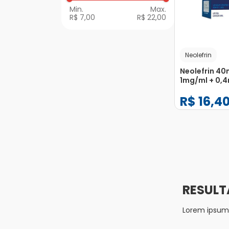
a Z
R$ 7,00
R$ 22,00
Neolefrin
Neolefrin 40
1mg/ml + 0,
com Copo M
R$
16
,
4
Xarope Fras
−
+
1
Lorem ipsum d