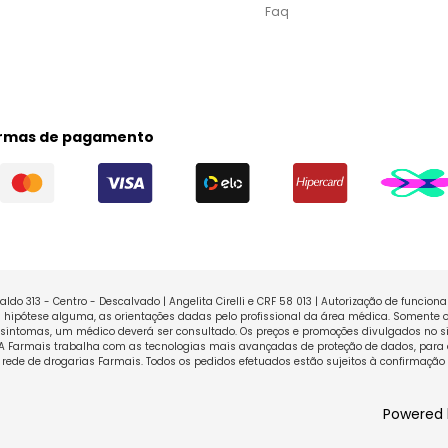
Faq
rmas de pagamento
ldo 313 - Centro - Descalvado | Angelita Cirelli e CRF 58 013 | Autorização de funcio
ipótese alguma, as orientações dadas pelo profissional da área médica. Somente o
sintomas, um médico deverá ser consultado. Os preços e promoções divulgados no sit
 A Farmais trabalha com as tecnologias mais avançadas de proteção de dados, para 
rede de drogarias Farmais. Todos os pedidos efetuados estão sujeitos à confirmação
Powered 