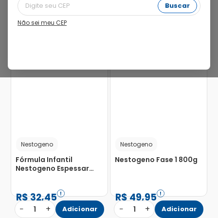
Buscar
Não sei meu CEP
50%
Nestogeno
Nestogeno
Fórmula Infantil
Nestogeno Fase 1 800g
Nestogeno Espessar
800g
R$
32
,
45
R$
49
,
95
−
+
−
+
1
Adicionar
1
Adicionar