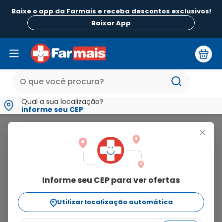
Baixe o app da Farmais e receba descontos exclusivos!
Baixar App
Qual a sua localização?
informe seu CEP
Nestogeno
+
nestogeno
Informe seu CEP para ver ofertas
7
produtos
Utilizar localização automática
Ordenar Por
relevância