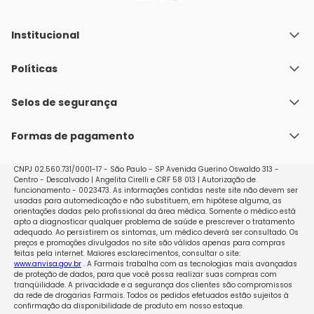
Institucional
Quem Somos
Políticas
Fale conosco
Política de Envio
Selos de segurança
Nossas lojas
Política de Privacidade e Segurança
Seja um franqueado
Formas de pagamento
Políticas de Trocas e Devoluções
Perguntas Frequentes - Faq
CNPJ 02.560.731/0001-17 - São Paulo - SP Avenida Guerino Oswaldo 313 -
Centro - Descalvado | Angelita Cirelli e CRF 58 013 | Autorização de
funcionamento - 0023473. As informações contidas neste site não devem ser
usadas para automedicação e não substituem, em hipótese alguma, as
orientações dadas pelo profissional da área médica. Somente o médico está
apto a diagnosticar qualquer problema de saúde e prescrever o tratamento
adequado. Ao persistirem os sintomas, um médico deverá ser consultado. Os
preços e promoções divulgados no site são válidos apenas para compras
feitas pela internet. Maiores esclarecimentos, consultar o site:
www.anvisa.gov.br
. A Farmais trabalha com as tecnologias mais avançadas
de proteção de dados, para que você possa realizar suas compras com
tranqüilidade. A privacidade e a segurança dos clientes são compromissos
da rede de drogarias Farmais. Todos os pedidos efetuados estão sujeitos à
confirmação da disponibilidade de produto em nosso estoque.