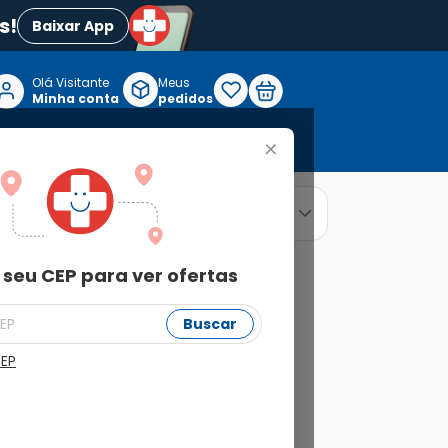
s!
Baixar App
Olá Visitante

Meus
P
Minha conta
pedidos
+
Reabilitação e Longevidade
relevância
ordenar por
 seu CEP para ver ofertas
Buscar
CEP