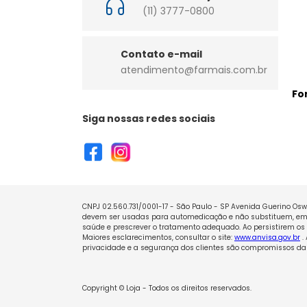
(11) 3777-0800
Contato e-mail
atendimento@farmais.com.br
Fo
Siga nossas redes sociais
CNPJ 02.560.731/0001-17 - São Paulo - SP Avenida Guerino Oswa
devem ser usadas para automedicação e não substituem, em h
saúde e prescrever o tratamento adequado. Ao persistirem os 
Maiores esclarecimentos, consultar o site:
www.anvisa.gov.br
.
privacidade e a segurança dos clientes são compromissos da 
Copyright © Loja - Todos os direitos reservados.