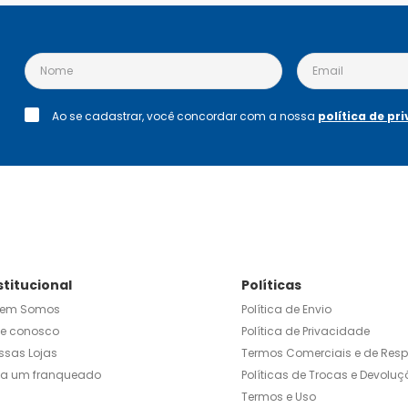
Ao se cadastrar, você concordar com a nossa
política de pr
stitucional
Políticas
em Somos
Política de Envio
le conosco
Política de Privacidade
ssas Lojas
Termos Comerciais e de Res
ja um franqueado
Políticas de Trocas e Devoluç
Termos e Uso