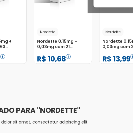
Nordette
Nordette
5mg +
Nordette 0,15mg +
Nordette 0,1
 63
0,03mg com 21
0,03mg com 2
Drágeas
Drágeas
6
R$
10
,
68
R$
13
,
99
−
+
−
+
1
1
Adicionar
Adicionar
NORDETTE
olor sit amet, consectetur adipiscing elit.