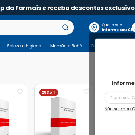
pp da Farmais e receba descontos exclusivo
Qual a sua
localização?
informe seu CE
Beleza e Higiene
Mamãe e Bebê
Dermocosmeticos
3
produtos
Informe
25%
Não sei meu 