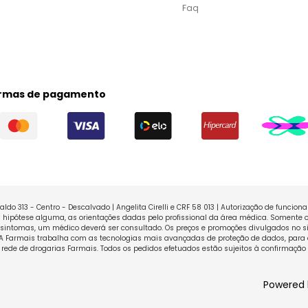
Faq
rmas de pagamento
ldo 313 - Centro - Descalvado | Angelita Cirelli e CRF 58 013 | Autorização de funcio
ipótese alguma, as orientações dadas pelo profissional da área médica. Somente o
sintomas, um médico deverá ser consultado. Os preços e promoções divulgados no sit
 A Farmais trabalha com as tecnologias mais avançadas de proteção de dados, para 
rede de drogarias Farmais. Todos os pedidos efetuados estão sujeitos à confirmação
Powered 