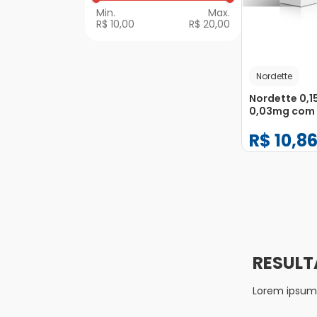
R$ 10,00
R$ 20,00
Nordette
Nordette 0,1
0,03mg com
Drágeas
R$
10
,
8
−
+
1
Lorem ipsum d