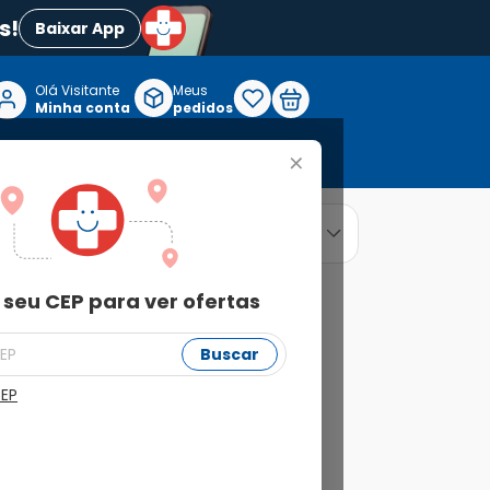
s!
Baixar App
Olá Visitante

Meus
P
Minha conta
pedidos
+
Reabilitação e Longevidade
relevância
ordenar por
 seu CEP para ver ofertas
Buscar
CEP