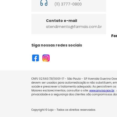
(11) 3777-0800
Contato e-mail
atendimento@farmais.com.br
Fo
Siga nossas redes sociais
CNPJ 02.560.731/0001-17 - São Paulo - SP Avenida Guerino Oswa
devem ser usadas para automedicação e não substituem, em h
saúde e prescrever o tratamento adequado. Ao persistirem os 
Maiores esclarecimentos, consultar o site:
www.anvisa.gov.br
.
privacidade e a segurança dos clientes são compromissos da 
Copyright © Loja - Todos os direitos reservados.