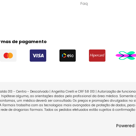
Faq
rmas de pagamento
ldo 313 - Centro - Descalvado | Angelita Cirelli e CRF 58 013 | Autorização de funcio
ipótese alguma, as orientações dadas pelo profissional da área médica. Somente o
sintomas, um médico deverá ser consultado. Os preços e promoções divulgados no sit
 A Farmais trabalha com as tecnologias mais avançadas de proteção de dados, para 
rede de drogarias Farmais. Todos os pedidos efetuados estão sujeitos à confirmação
Powered 