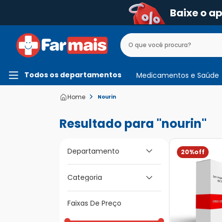
Baixe o a
Todos os departamentos
Medicamentos e Saúde
Nourin
nourin
Departamento
20%
Medicamentos e
Categoria
Saúde
Medicamentos de A
Faixas De Preço
a Z