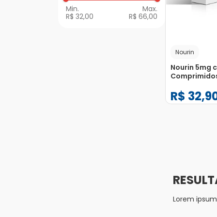
R$ 32,00
R$ 66,00
Nourin
Nourin 5mg 
Comprimido
Revestidos
R$
32
,
9
−
+
1
Lorem ipsum d