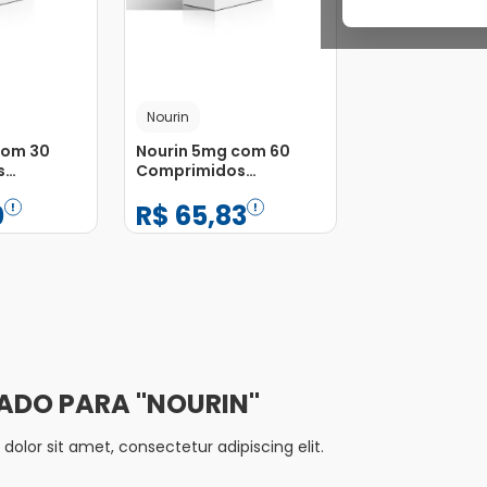
Nourin
com 30
Nourin 5mg com 60
s
Comprimidos
Revestidos
0
R$
65
,
83
−
+
1
Adicionar
Adicionar
NOURIN
olor sit amet, consectetur adipiscing elit.