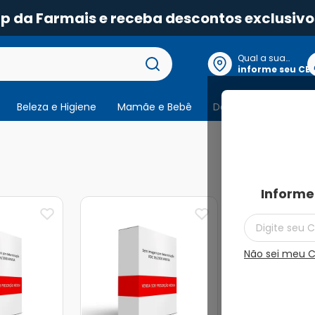
pp da Farmais e receba descontos exclusivo
Qual a sua
localização?
informe seu CE
Beleza e Higiene
Mamãe e Bebê
Dermocosmeticos
2
produtos
Informe
Não sei meu 