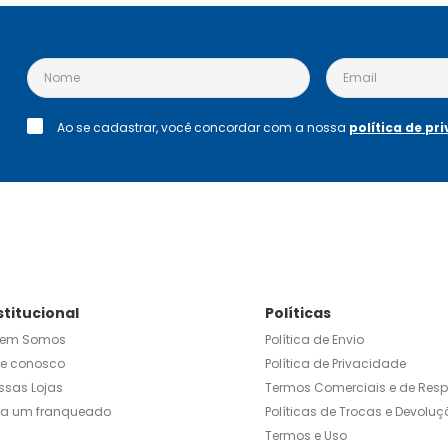
Ao se cadastrar, você concordar com a nossa
política de pr
stitucional
Políticas
em Somos
Política de Envio
le conosco
Política de Privacidade
ssas Lojas
Termos Comerciais e de Res
ja um franqueado
Políticas de Trocas e Devoluç
Termos e Uso