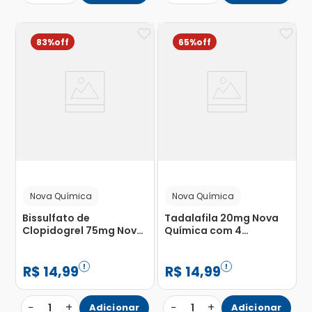
83%
65%
Nova Química
Nova Química
Bissulfato de
Tadalafila 20mg Nova
Clopidogrel 75mg Nova
Química com 4
Química com 28
Comprimidos
Comprimidos
Revestidos
R$
14
,
99
R$
14
,
99
−
+
−
+
1
Adicionar
1
Adicionar