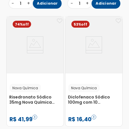
−
+
−
+
1
Adicionar
1
Adicionar
74%
53%
Nova Química
Nova Química
Risedronato Sódico
Diclofenaco Sódico
35mg Nova Química
100mg com 10
com 4 Comprimidos
Comprimidos
Revestidos de Liberação
Prolongada
R$
41
,
99
R$
16
,
40