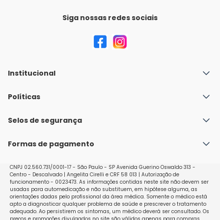
Siga nossas redes sociais
Institucional
Quem Somos
Políticas
Fale conosco
Política de Envio
Selos de segurança
Nossas lojas
Política de Privacidade e Segurança
Seja um franqueado
Formas de pagamento
Políticas de Trocas e Devoluções
Perguntas Frequentes - Faq
CNPJ 02.560.731/0001-17 - São Paulo - SP Avenida Guerino Oswaldo 313 -
Centro - Descalvado | Angelita Cirelli e CRF 58 013 | Autorização de
funcionamento - 0023473. As informações contidas neste site não devem ser
usadas para automedicação e não substituem, em hipótese alguma, as
orientações dadas pelo profissional da área médica. Somente o médico está
apto a diagnosticar qualquer problema de saúde e prescrever o tratamento
adequado. Ao persistirem os sintomas, um médico deverá ser consultado. Os
preços e promoções divulgados no site são válidos apenas para compras