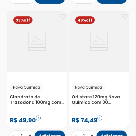
39%
48%
Nova Química
Nova Química
Cloridrato de
Orlistate 120mg Nova
Trazodona 100mg com
Química com 30
30 Comprimidos
Cápsulas Gelatinosas
Revestidos
Dura
R$
49
,
90
R$
74
,
49
−
+
−
+
Adicionar
Adicionar