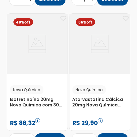
1
1
48%
66%
Nova Química
Nova Química
Isotretinoína 20mg
Atorvastatina Cálcica
Nova Química com 30
20mg Nova Química
Cápsulas
com 30 Comprimidos
Revestidos
R$
86
,
32
R$
29
,
90