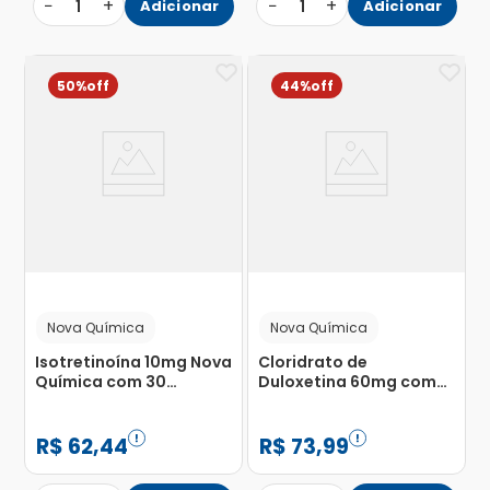
−
+
−
+
1
Adicionar
1
Adicionar
50%
44%
Nova Química
Nova Química
Isotretinoína 10mg Nova
Cloridrato de
Química com 30
Duloxetina 60mg com
Cápsulas Gelatinosas
30 Cápsulas
Moles
Gelatinosas Liberação
Retardada
R$
62
,
44
R$
73
,
99