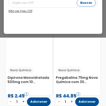
Buscar
Não sei meu CEP
74%
59%
Nova Química
Nova Química
Dipirona Monoidratada
Pregabalina 75mg Nova
500mg com 10
Química com 30
Comprimidos
Cápsulas Duras
R$
2
,
49
R$
44
,
85
−
+
−
+
1
Adicionar
1
Adicionar