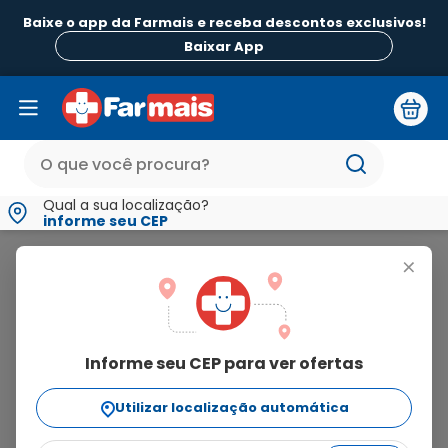
Baixe o app da Farmais e receba descontos exclusivos!
Baixar App
Qual a sua localização?
informe seu CEP
Nova Química
+
nova
química
Informe seu CEP para ver ofertas
151
produtos
Utilizar localização automática
Ordenar Por
relevância