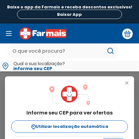
Baixe o app da Farmais e receba descontos exclusivos!
Baixar App
Qual a sua localização?
informe seu CEP
Novofine
+
novofine
Informe seu CEP para ver ofertas
3
produtos
Utilizar localização automática
Ordenar Por
relevância