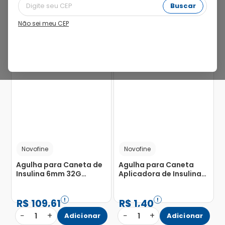
Buscar
Não sei meu CEP
Novofine
Novofine
Agulha para Caneta de
Agulha para Caneta
Insulina 6mm 32G
Aplicadora de Insulina
Novofine com 100
Novofine 32g 4mm com
Unidades
100 Unidades
R$
109
,
61
R$
1
,
40
−
+
−
+
1
Adicionar
1
Adicionar