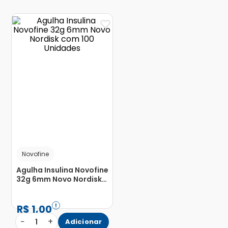
Novofine
Agulha Insulina Novofine
32g 6mm Novo Nordisk
com 100 Unidades
R$
1
,
00
−
+
1
Adicionar