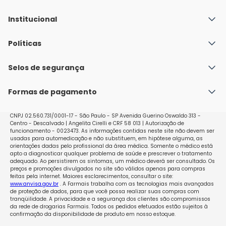
Institucional
Quem Somos
Políticas
Fale conosco
Política de Envio
Selos de segurança
Nossas lojas
Política de Privacidade e Segurança
Seja um franqueado
Formas de pagamento
Políticas de Trocas e Devoluções
Perguntas Frequentes - Faq
CNPJ 02.560.731/0001-17 - São Paulo - SP Avenida Guerino Oswaldo 313 -
Centro - Descalvado | Angelita Cirelli e CRF 58 013 | Autorização de
funcionamento - 0023473. As informações contidas neste site não devem ser
usadas para automedicação e não substituem, em hipótese alguma, as
orientações dadas pelo profissional da área médica. Somente o médico está
apto a diagnosticar qualquer problema de saúde e prescrever o tratamento
adequado. Ao persistirem os sintomas, um médico deverá ser consultado. Os
preços e promoções divulgados no site são válidos apenas para compras
feitas pela internet. Maiores esclarecimentos, consultar o site:
www.anvisa.gov.br
. A Farmais trabalha com as tecnologias mais avançadas
de proteção de dados, para que você possa realizar suas compras com
tranqüilidade. A privacidade e a segurança dos clientes são compromissos
da rede de drogarias Farmais. Todos os pedidos efetuados estão sujeitos à
confirmação da disponibilidade de produto em nosso estoque.