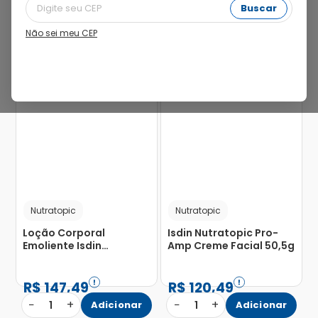
Buscar
Não sei meu CEP
Nutratopic
Nutratopic
Loção Corporal
Isdin Nutratopic Pro-
Emoliente Isdin
Amp Creme Facial 50,5g
Nutratopic Proamp
400ml
R$
147
,
49
R$
120
,
49
−
+
−
+
1
Adicionar
1
Adicionar