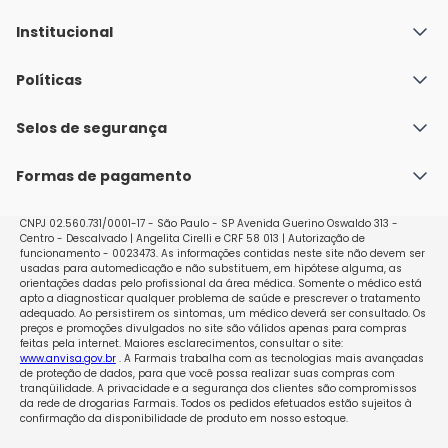
Institucional
Quem Somos
Políticas
Fale conosco
Política de Envio
Selos de segurança
Nossas lojas
Política de Privacidade e Segurança
Seja um franqueado
Formas de pagamento
Políticas de Trocas e Devoluções
Perguntas Frequentes - Faq
CNPJ 02.560.731/0001-17 - São Paulo - SP Avenida Guerino Oswaldo 313 -
Centro - Descalvado | Angelita Cirelli e CRF 58 013 | Autorização de
funcionamento - 0023473. As informações contidas neste site não devem ser
usadas para automedicação e não substituem, em hipótese alguma, as
orientações dadas pelo profissional da área médica. Somente o médico está
apto a diagnosticar qualquer problema de saúde e prescrever o tratamento
adequado. Ao persistirem os sintomas, um médico deverá ser consultado. Os
preços e promoções divulgados no site são válidos apenas para compras
feitas pela internet. Maiores esclarecimentos, consultar o site:
www.anvisa.gov.br
. A Farmais trabalha com as tecnologias mais avançadas
de proteção de dados, para que você possa realizar suas compras com
tranqüilidade. A privacidade e a segurança dos clientes são compromissos
da rede de drogarias Farmais. Todos os pedidos efetuados estão sujeitos à
confirmação da disponibilidade de produto em nosso estoque.