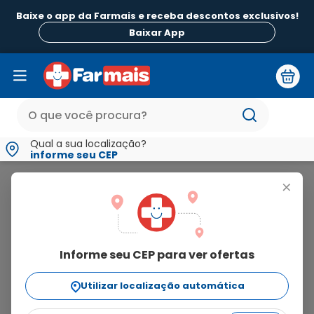
Baixe o app da Farmais e receba descontos exclusivos!
Baixar App
Qual a sua localização?
informe seu CEP
Nutratopic
+
nutratopic
Informe seu CEP para ver ofertas
2
produtos
Utilizar localização automática
Ordenar Por
relevância