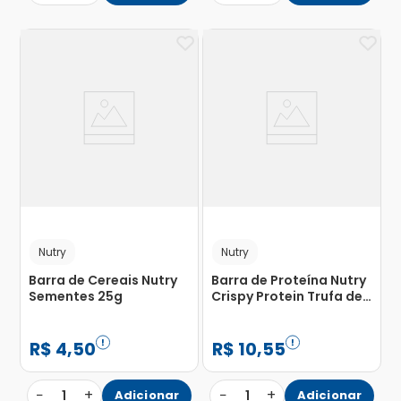
Nutry
Nutry
Barra de Cereais Nutry
Barra de Proteína Nutry
Sementes 25g
Crispy Protein Trufa de
Avelã 30g
R$
4
,
50
R$
10
,
55
−
+
−
+
1
Adicionar
1
Adicionar