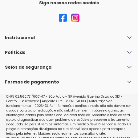
Siga nossas redes sociais
Institucional
Quem Somos
Políticas
Fale conosco
Política de Envio
Selos de segurança
Nossas lojas
Política de Privacidade e Segurança
Seja um franqueado
Formas de pagamento
Políticas de Trocas e Devoluções
Perguntas Frequentes - Faq
CNPJ 02.560.731/0001-17 - São Paulo - SP Avenida Guerino Oswaldo 313 -
Centro - Descalvado | Angelita Cirelli e CRF 58 013 | Autorização de
funcionamento - 0023473. As informações contidas neste site não devem ser
usadas para automedicação e não substituem, em hipótese alguma, as
orientações dadas pelo profissional da área médica. Somente o médico está
apto a diagnosticar qualquer problema de saúde e prescrever o tratamento
adequado. Ao persistirem os sintomas, um médico deverá ser consultado. Os
preços e promoções divulgados no site são válidos apenas para compras
feitas pela internet. Maiores esclarecimentos, consultar o site: