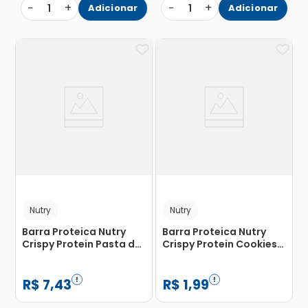
−
+
−
+
1
Adicionar
1
Adicionar
Nutry
Nutry
Barra Proteica Nutry
Barra Proteica Nutry
Crispy Protein Pasta de
Crispy Protein Cookies
Amendoim 30g
and Cream 30g
R$
7
,
43
R$
1
,
99