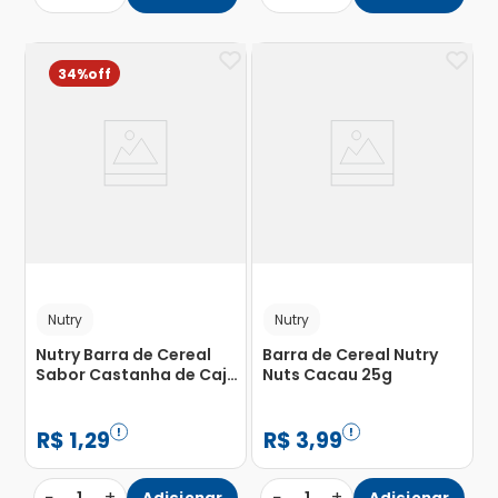
34%
Nutry
Nutry
Nutry Barra de Cereal
Barra de Cereal Nutry
Sabor Castanha de Caju
Nuts Cacau 25g
com Chocolate 22g
R$
1
,
29
R$
3
,
99
−
+
−
+
Adicionar
Adicionar