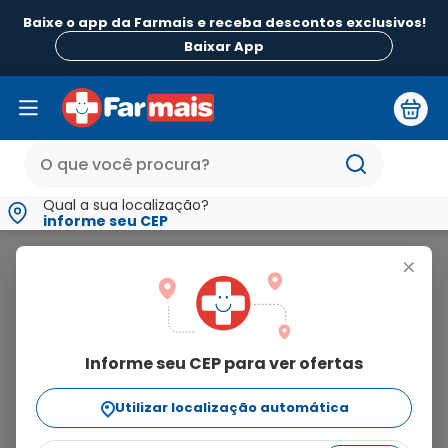
Baixe o app da Farmais e receba descontos exclusivos!
B
Baixar App
Qual a sua localização?
informe seu CEP
Nutry
+
nutry
Informe seu CEP para ver ofertas
35
produtos
Utilizar localização automática
Ordenar Por
relevância