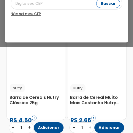
Buscar
Não sei meu CEP
Nutry
Nutry
Barra de Cereais Nutry
Barra de Cereal Muito
Clássica 25g
Mais Castanha Nutry
22g
R$
4
,
50
R$
2
,
66
−
+
−
+
1
Adicionar
1
Adicionar