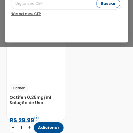
Buscar
Não sei meu CEP
23%
Octifen
Octifen 0,25mg/ml
Solução de Uso
Oftálmico Frasco 5ml
R$
29
,
99
−
+
1
Adicionar