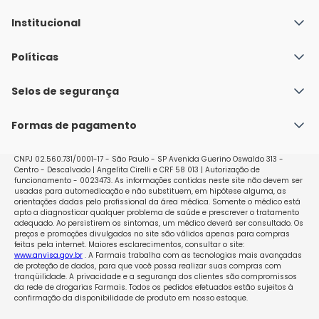
Institucional
Quem Somos
Políticas
Fale conosco
Política de Envio
Selos de segurança
Nossas lojas
Política de Privacidade e Segurança
Seja um franqueado
Formas de pagamento
Políticas de Trocas e Devoluções
Perguntas Frequentes - Faq
CNPJ 02.560.731/0001-17 - São Paulo - SP Avenida Guerino Oswaldo 313 -
Centro - Descalvado | Angelita Cirelli e CRF 58 013 | Autorização de
funcionamento - 0023473. As informações contidas neste site não devem ser
usadas para automedicação e não substituem, em hipótese alguma, as
orientações dadas pelo profissional da área médica. Somente o médico está
apto a diagnosticar qualquer problema de saúde e prescrever o tratamento
adequado. Ao persistirem os sintomas, um médico deverá ser consultado. Os
preços e promoções divulgados no site são válidos apenas para compras
feitas pela internet. Maiores esclarecimentos, consultar o site:
www.anvisa.gov.br
. A Farmais trabalha com as tecnologias mais avançadas
de proteção de dados, para que você possa realizar suas compras com
tranqüilidade. A privacidade e a segurança dos clientes são compromissos
da rede de drogarias Farmais. Todos os pedidos efetuados estão sujeitos à
confirmação da disponibilidade de produto em nosso estoque.