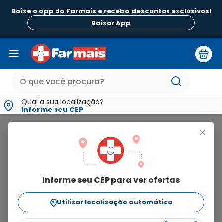
Baixe o app da Farmais e receba descontos exclusivos!
Baixar App
Qual a sua localização?
informe seu CEP
Octifen
+
octifen
Informe seu CEP para ver ofertas
1
produto
Utilizar localização automática
Ordenar Por
relevância